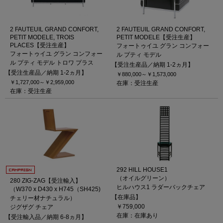
2 FAUTEUIL GRAND CONFORT,
2 FAUTEUIL GRAND CONFORT,
PETIT MODELE, TROIS
PETIT MODELE【受注生産】
PLACES【受注生産】
フォートゥイユ グラン コンフォー
フォートゥイユ グラン コンフォー
ル プティ モデル
ル プティ モデル トロワ プラス
【受注生産品／納期 1-2ヵ月】
【受注生産品／納期 1-2ヵ月】
￥880,000～
￥1,573,000
￥1,727,000～
￥2,959,000
在庫：受注生産
在庫：受注生産
292 HILL HOUSE1
（オイルグリーン）
280 ZIG-ZAG【受注輸入】
ヒルハウス1 ラダーバックチェア
（W370 x D430 x H745（SH425)
【在庫品】
チェリー材ナチュラル）
￥759,000
ジグザグ チェア
在庫：在庫あり
【受注輸入品／納期 6-8ヵ月】