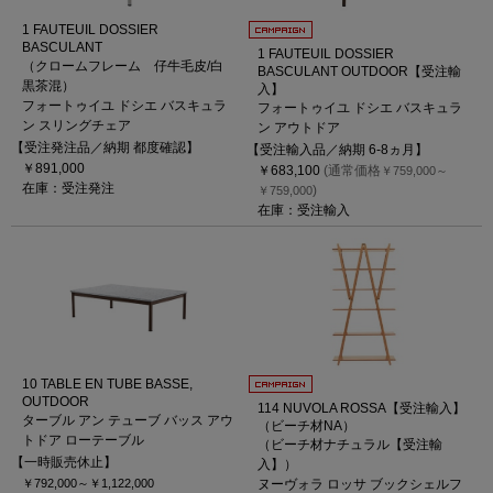
1 FAUTEUIL DOSSIER
BASCULANT
1 FAUTEUIL DOSSIER
（クロームフレーム 仔牛毛皮/白
BASCULANT OUTDOOR【受注輸
黒茶混）
入】
フォートゥイユ ドシエ バスキュラ
フォートゥイユ ドシエ バスキュラ
ン スリングチェア
ン アウトドア
【受注発注品／納期 都度確認】
【受注輸入品／納期 6-8ヵ月】
￥891,000
￥683,100
(通常価格
￥759,000～
在庫：受注発注
)
￥759,000
在庫：受注輸入
10 TABLE EN TUBE BASSE,
OUTDOOR
114 NUVOLA ROSSA【受注輸入】
ターブル アン テューブ バッス アウ
（ビーチ材NA）
トドア ローテーブル
（ビーチ材ナチュラル【受注輸
【一時販売休止】
入】）
￥792,000～
￥1,122,000
ヌーヴォラ ロッサ ブックシェルフ