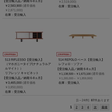
【受注輸入品／納期 6-8ヵ月】
￥2,519,000)
￥2,583,900
(通常価格
在庫：受注輸入
￥2,871,000)
在庫：受注輸入
513 RIFLESSO【受注輸入】
514 REFOLO ベース【受注輸入】
（マホガニータイプ(ナチュラルア
レフォロ・ソファ
ルマイト））
【受注輸入品／納期 6-8ヵ月】
リフレッソ キャビネット
(通常価格
￥1,138,500～
￥1,673,100
【受注輸入品／納期 6-8ヵ月】
)
￥1,265,000～
￥1,859,000
￥3,465,000
(通常価格
在庫：受注輸入
￥3,850,000)
在庫：受注輸入
[1～24件]
87
件あります
1
2
3
4
次
最後