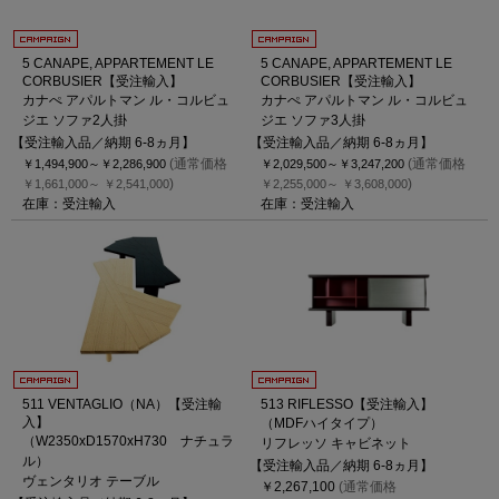
5 CANAPE, APPARTEMENT LE
5 CANAPE, APPARTEMENT LE
CORBUSIER【受注輸入】
CORBUSIER【受注輸入】
カナぺ アパルトマン ル・コルビュ
カナぺ アパルトマン ル・コルビュ
ジエ ソファ2人掛
ジエ ソファ3人掛
【受注輸入品／納期 6-8ヵ月】
【受注輸入品／納期 6-8ヵ月】
(通常価格
(通常価格
￥1,494,900～
￥2,286,900
￥2,029,500～
￥3,247,200
)
)
￥1,661,000～
￥2,541,000
￥2,255,000～
￥3,608,000
在庫：受注輸入
在庫：受注輸入
511 VENTAGLIO（NA）【受注輸
513 RIFLESSO【受注輸入】
入】
（MDFハイタイプ）
（W2350xD1570xH730 ナチュラ
リフレッソ キャビネット
ル）
【受注輸入品／納期 6-8ヵ月】
ヴェンタリオ テーブル
￥2,267,100
(通常価格