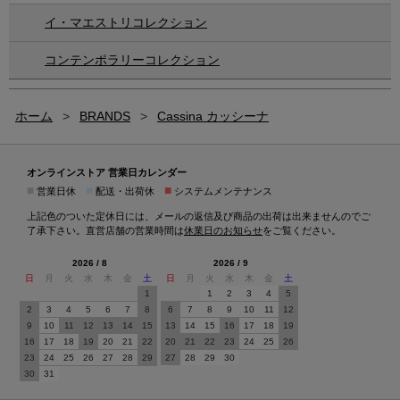
イ・マエストリコレクション
コンテンポラリーコレクション
ホーム
>
BRANDS
>
Cassina カッシーナ
オンラインストア 営業日カレンダー
■
■
■
営業日休
配送・出荷休
システムメンテナンス
上記色のついた定休日には、メールの返信及び商品の出荷は出来ませんのでご
了承下さい。直営店舗の営業時間は
休業日のお知らせ
をご覧ください。
2026 / 8
2026 / 9
日
月
火
水
木
金
土
日
月
火
水
木
金
土
1
1
2
3
4
5
2
3
4
5
6
7
8
6
7
8
9
10
11
12
9
10
11
12
13
14
15
13
14
15
16
17
18
19
16
17
18
19
20
21
22
20
21
22
23
24
25
26
23
24
25
26
27
28
29
27
28
29
30
30
31