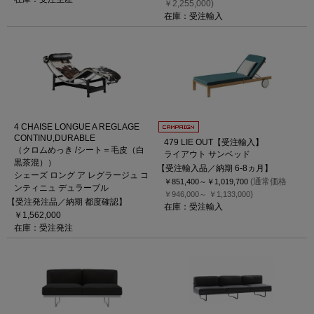
￥2,255,000)
在庫：受注輸入
4 CHAISE LONGUE A REGLAGE
CONTINU,DURABLE
479 LIE OUT【受注輸入】
（クロムめっき /シート＝毛皮（白
ライアウト サンベッド
黒茶混））
【受注輸入品／納期 6-8ヵ月】
シェーズ ロング ア レグラージュ コ
(通常価格
￥851,400～
￥1,019,700
ンティニュ デュラーブル
)
￥946,000～
￥1,133,000
【受注発注品／納期 都度確認】
在庫：受注輸入
￥1,562,000
在庫：受注発注