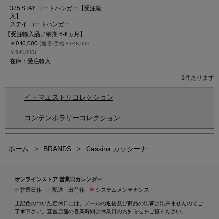
375 STAY コートハンガー【受注輸
入】
ステイ コートハンガー
【受注輸入品／納期 6-8ヵ月】
￥946,000
(通常価格
￥946,000～
)
￥946,000
在庫：受注輸入
1
件あります
イ・マエストリコレクション
コンテンポラリーコレクション
ホーム
>
BRANDS
>
Cassina カッシーナ
オンラインストア 営業日カレンダー
■
■
■
営業日休
配送・出荷休
システムメンテナンス
上記色のついた定休日には、メールの返信及び商品の出荷は出来ませんのでご
了承下さい。直営店舗の営業時間は
休業日のお知らせ
をご覧ください。