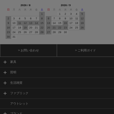
2026 / 8
2026 / 9
日
月
火
水
木
金
土
日
月
火
水
木
金
土
1
1
2
3
4
5
2
3
4
5
6
7
8
6
7
8
9
10
11
12
9
10
11
12
13
14
15
13
14
15
16
17
18
19
16
17
18
19
20
21
22
20
21
22
23
24
25
26
23
24
25
26
27
28
29
27
28
29
30
30
31
> お問い合わせ
> ご利用ガイド
家具
照明
生活雑貨
ファブリック
アウトレット
ブランド