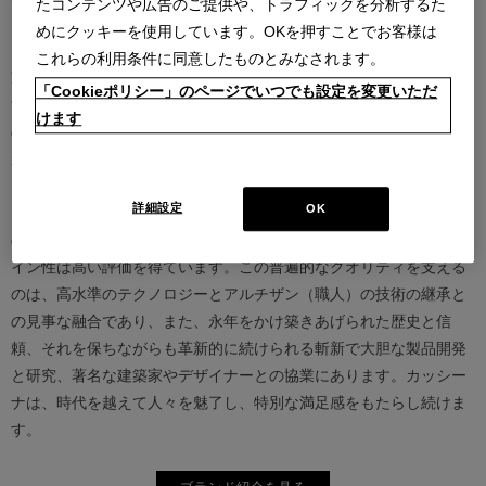
たコンテンツや広告のご提供や、トラフィックを分析するた
めにクッキーを使用しています。OKを押すことでお客様は
カッシーナは創業以来、インテリアの未来をデザインし続けてきた
これらの利用条件に同意したものとみなされます。
家具業界では数少ないリーディングブランドとして知られていま
「Cookieポリシー」のページでいつでも設定を変更いただ
す。17世紀、イタリアで誕生したカッシーナは、教会の木製チェア
けます
の製造に始まり、その後豪華客船の内装などを手掛け、技術力を確
かなものとしました。1927年にチェーザレ・カッシーナとウンベル
ト・カッシーナによってカッシーナ社が設立されると、5０年代には
詳細設定
OK
モダンファーニチャーの分野へと転身、その後多くの製品が世界中
の最も重要な美術館にコレクションされるなど、その完成度とデザ
イン性は高い評価を得ています。この普遍的なクオリティを支える
のは、高水準のテクノロジーとアルチザン（職人）の技術の継承と
の見事な融合であり、また、永年をかけ築きあげられた歴史と信
頼、それを保ちながらも革新的に続けられる斬新で大胆な製品開発
と研究、著名な建築家やデザイナーとの協業にあります。カッシー
ナは、時代を越えて人々を魅了し、特別な満足感をもたらし続けま
す。