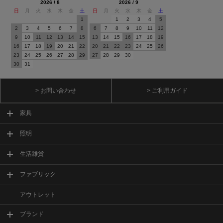
2026 / 8
2026 / 9
日
月
火
水
木
金
土
日
月
火
水
木
金
土
1
1
2
3
4
5
2
3
4
5
6
7
8
6
7
8
9
10
11
12
9
10
11
12
13
14
15
13
14
15
16
17
18
19
16
17
18
19
20
21
22
20
21
22
23
24
25
26
23
24
25
26
27
28
29
27
28
29
30
30
31
> お問い合わせ
> ご利用ガイド
家具
照明
生活雑貨
ファブリック
アウトレット
ブランド