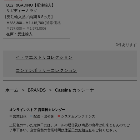
D12 RIGADINO【受注輸入】
リガディーノ ラグ
【受注輸入品／納期 6-8ヵ月】
(通常価格
￥663,300～
￥1,415,700
)
￥737,000～
￥1,573,000
在庫：受注輸入
1
件あります
イ・マエストリコレクション
コンテンポラリーコレクション
ホーム
>
BRANDS
>
Cassina カッシーナ
オンラインストア 営業日カレンダー
■
■
■
営業日休
配送・出荷休
システムメンテナンス
上記色のついた定休日には、メールの返信及び商品の出荷は出来ませんのでご
了承下さい。直営店舗の営業時間は
休業日のお知らせ
をご覧ください。