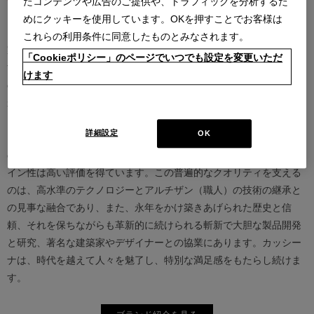
たコンテンツや広告のご提供や、トラフィックを分析するた
めにクッキーを使用しています。OKを押すことでお客様は
カッシーナは創業以来、インテリアの未来をデザインし続けてきた
これらの利用条件に同意したものとみなされます。
家具業界では数少ないリーディングブランドとして知られていま
「Cookieポリシー」のページでいつでも設定を変更いただ
す。17世紀、イタリアで誕生したカッシーナは、教会の木製チェア
けます
の製造に始まり、その後豪華客船の内装などを手掛け、技術力を確
かなものとしました。1927年にチェーザレ・カッシーナとウンベル
ト・カッシーナによってカッシーナ社が設立されると、5０年代には
詳細設定
OK
モダンファーニチャーの分野へと転身、その後多くの製品が世界中
の最も重要な美術館にコレクションされるなど、その完成度とデザ
イン性は高い評価を得ています。この普遍的なクオリティを支える
のは、高水準のテクノロジーとアルチザン（職人）の技術の継承と
の見事な融合であり、また、永年をかけ築きあげられた歴史と信
頼、それを保ちながらも革新的に続けられる斬新で大胆な製品開発
と研究、著名な建築家やデザイナーとの協業にあります。カッシー
ナは、時代を越えて人々を魅了し、特別な満足感をもたらし続けま
す。