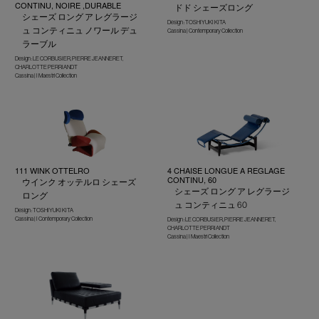
CONTINU, NOIRE ,DURABLE
ドド シェーズロング
シェーズ ロング ア レグラージ
Design : TOSHIYUKI KITA
ュ コンティニュ ノワール デュ
Cassina | Contemporary Collection
ラーブル
Design : LE CORBUSIER, PIERRE JEANNERET,
CHARLOTTE PERRIANDT
Cassina | I Maestri Collection
111 WINK OTTELRO
4 CHAISE LONGUE A REGLAGE
CONTINU, 60
ウインク オッテルロ シェーズ
シェーズ ロング ア レグラージ
ロング
ュ コンティニュ 60
Design : TOSHIYUKI KITA
Cassina | I Contemporary Collection
Design : LE CORBUSIER, PIERRE JEANNERET,
CHARLOTTE PERRIANDT
Cassina | I Maestri Collection