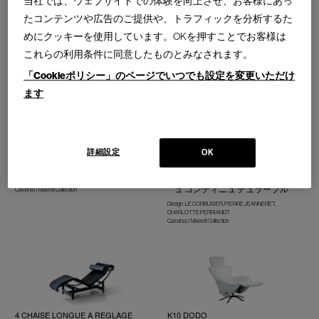
当社では、ウェブサイトでの体験を向上させ、お客様にあっ
111 WINK
たコンテンツや広告のご提供や、トラフィックを分析するた
ウインク シェーズロング
479 LIE OUT
めにクッキーを使用しています。OKを押すことでお客様は
ライ アウト サンベッド
Design : TOSHIYUKI KITA
Cassina | Contemporary Collection
これらの利用条件に同意したものとみなされます。
Design : RODOLFO DORDONI
Cassina | Contemporary Collection
「Cookieポリシー」のページでいつでも設定を変更いただけ
ます
詳細設定
OK
546 INDOCHINE CHAISE LONGUE
4 CHAISE LONGUE A REGLAGE
CONTINU,DURABLE
インドシンヌ シェーズロング
シェーズ ロング ア レグラージ
Design : CHARLOTTE PERRIAND
ュ コンティニュ デュラーブル
Cassina | I Maestri Collection
Design : LE CORBUSIER, PIERRE JEANNERET,
CHARLOTTE PERRIANDT
Cassina | I Maestri Collection
4 CHAISE LONGUE A REGLAGE
K10 DODO