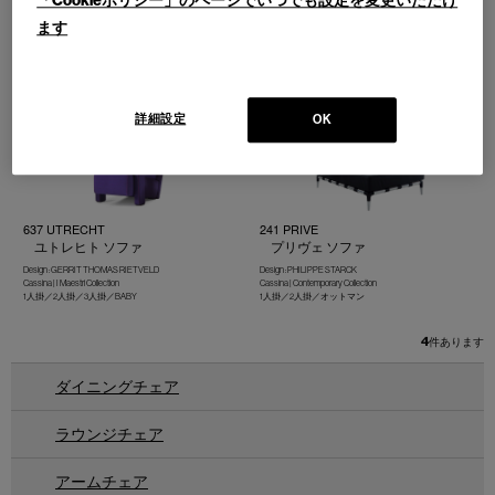
「Cookieポリシー」のページでいつでも設定を変更いただけ
402 WISKEY
577 DUDET
ます
ウィスキー ソファ
デュデット ソファ
Design : MARIO BELLINI
Design : PATRICIA URQUIOLA
Cassina | Contemporary Collection
Cassina | Contemporary Collection
1人掛／2人掛
ラウンジチェア／2人掛ソファ
詳細設定
OK
637 UTRECHT
241 PRIVE
ユトレヒト ソファ
プリヴェ ソファ
Design : GERRIT THOMAS RIETVELD
Design : PHILIPPE STARCK
Cassina | I Maestri Collection
Cassina | Contemporary Collection
1人掛／2人掛／3人掛／BABY
1人掛／2人掛／オットマン
4
件あります
ダイニングチェア
ラウンジチェア
アームチェア