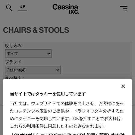
JP
.
CHAIRS & STOOLS
PRODUCTS
SERVICES
PROJECTS
MAGAZINE
並べ替え：
SUPPORT
当サイトではクッキーを使用しています
SHOPS
4
件あります
当社では、ウェブサイトでの体験を向上させ、お客様にあっ
CATALOGUES
たコンテンツや広告のご提供や、トラフィックを分析するた
めにクッキーを使用しています。OKを押すことでお客様は
PROFESSIONAL
これらの利用条件に同意したものとみなされます。
ONLINE STORE
お問合せ