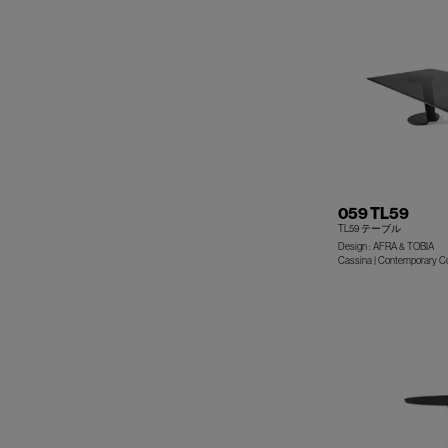
059 TL59
TL59 テーブル
Design : AFRA & TOBIA
Cassina | Contemporary Co