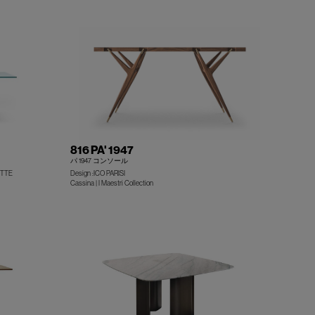
816 PA' 1947
パ 1947 コンソール
OTTE
Design :ICO PARISI
Cassina | I Maestri Collection
+
+