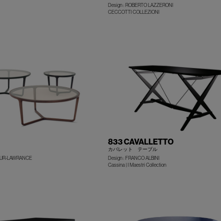
Design : ROBERTO LAZZERONI
CECCOTTI COLLEZIONI
+
833 CAVALLETTO
カバレット テーブル
OUR-LAWRANCE
Design : FRANCO ALBINI
+
Cassina | I Maestri Collection