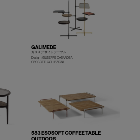
GALIMEDE
ガリメデ サイドテーブル
Design : GIUSEPPE CASAROSA
+
+
CECCOTTI COLLEZIONI
583 ESOSOFT COFFEE TABLE
OUTDOOR