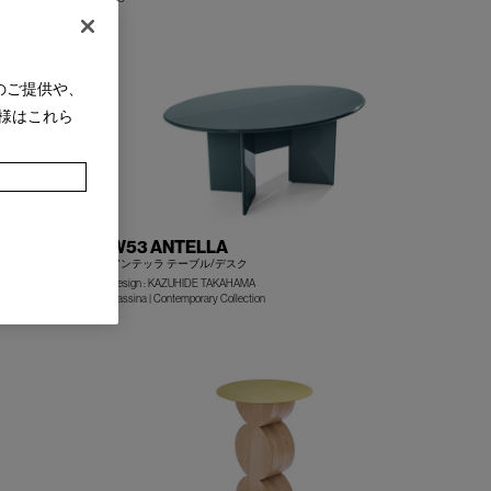
+
+
のご提供や、
様はこれら
W53 ANTELLA
アンテッラ テーブル/デスク
Design : KAZUHIDE TAKAHAMA
+
+
Cassina | Contemporary Collection