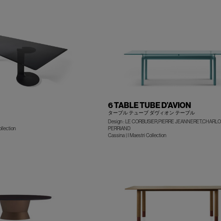
6 TABLE TUBE D’AVION
ターブル テューブ ダヴィオン テーブル
Design : LE CORBUSIER,PIERRE JEANNERET,CHARL
llection
PERRIAND
+
Cassina | I Maestri Collection