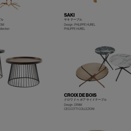
SAKI
ブル
サキ テーブル
EIM
Design : PHILIPPE HUREL
+
llection
PHILIPPE HUREL
CROIX DE BOIS
クロワ ドゥ ボア サイドテーブル
Design : DRAW
+
CECCOTTI COLLEZIONI