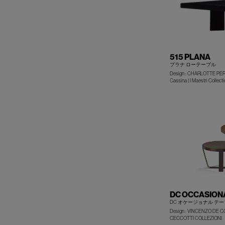
515 PLANA
プラナ ローテーブル
Design : CHARLOTTE PE
Cassina | I Maestri Collecti
DC OCCASION
DC オケージョナル テ
Design : VINCENZO DE C
CECCOTTI COLLEZIONI