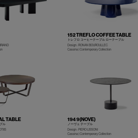
152 TREFLO COFFEE TABLE
トレフロ コーヒーテーブル ローテーブル
RRIAND
Design : RONAN BOUROULLEC
+
on
Cassina | Contemporary Collection
AL TABLE
194 9(NOVE)
ーブル
ノーヴェ テーブル
OTIIS
Design : PIERO LISSONI
+
Cassina | Contemporary Collection