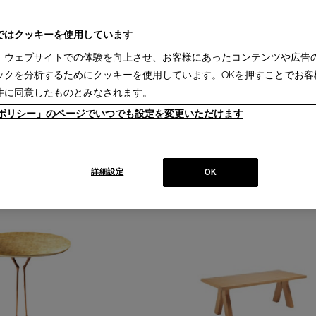
+
ではクッキーを使用しています
、ウェブサイトでの体験を向上させ、お客様にあったコンテンツや広告
ックを分析するためにクッキーを使用しています。OKを押すことでお客
件に同意したものとみなされます。
ieポリシー」のページでいつでも設定を変更いただけます
581 ESOSOFT COFFEE TABLE
エゾソフト コーヒーテーブル ローテーブル
詳細設定
OK
RRIAND
Design : ANTONIO CITTERIO
+
on
Cassina | Contemporary Collection