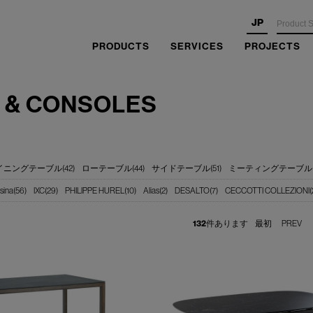
JP
PRODUCTS
SERVICES
PROJECTS
 & CONSOLES
イニングテーブル(42)
ローテーブル(44)
サイドテーブル(51)
ミーティングテーブル(1
sina(56)
IXC(29)
PHILIPPE HUREL(10)
Alias(2)
DESALTO(7)
CECCOTTI COLLEZIONI(
132
件あります
最初
PREV