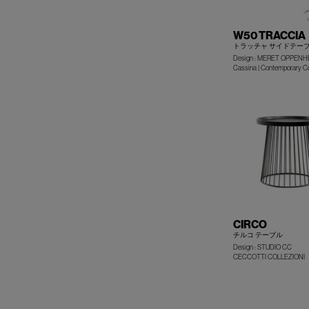
W50 TRACCIA
トラッチャ サイドテー
Design : MERET OPPENH
Cassina | Contemporary Co
CIRCO
チルコ テーブル
Design : STUDIO CC
CECCOTTI COLLEZIONI