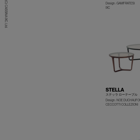
(C) CASSINA IXC. Ltd.
Design : GAMFRATESI
IXC
STELLA
ステッラ ローテーブル
Design : NOE DUCHAUF
CECCOTTI COLLEZIONI