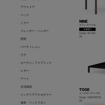
アウトドア
ベッド
NINE
ミラー
ナイン テーブル
ドレッサー・ハンガー
Design : IXC R&D
IXC
照明
パーティション
ラグ
カーテン／ファブリック
レザー
アート
生活雑貨
TOGE
トーゲローテーブル
インテリアアクセサリー
Design : GAMFRATESI
IXC
寝具・ベッドリネン