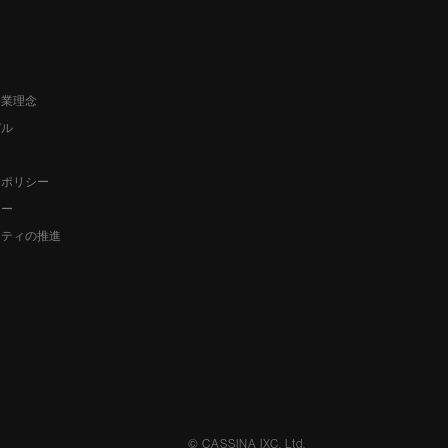
企業理念
デル
ーポリシー
シー
リティの推進
SCROLL
© CASSINA IXC. Ltd.