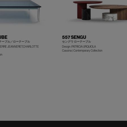
TUBE
557 SENGU
 テーブル／ローテーブル
セングウ ローテーブル
,PIERRE JEANNERET,CHARLOTTE
Design :PATRICIA URQUIOLA
Cassina | Contemporary Collection
+
on