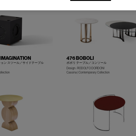
 IMAGINATION
476 BOBOLI
ション スツール／サイドテーブル
ボボリ テーブル／コンソール
Design : RODOLFO DORDONI
+
llection
Cassina | Contemporary Collection