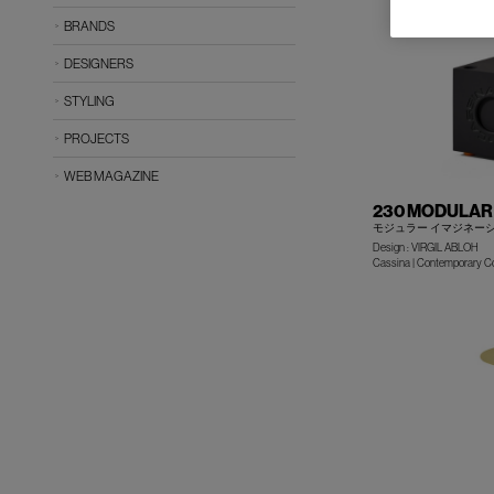
BRANDS
DESIGNERS
STYLING
PROJECTS
WEB MAGAZINE
230 MODULAR
モジュラー イマジネー
Design : VIRGIL ABLOH
Cassina | Contemporary Co