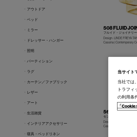
アウトドア
ベッド
508 FLUID JOI
ミラー
フルイド・ジョイナリー
Design : LINDE FREYA T
ドレッサー・ハンガー
Cassina | Contemporary Co
照明
パーティション
ラグ
当サイト
当社では
カーテン／ファブリック
トラフィ
レザー
の利用条
アート
「Cook
564 SENGU C
生活雑貨
セングウ コーヒーテーブ
Design :PATRICIA URQUIO
インテリアアクセサリー
Cassina | Contemporary Co
寝具・ベッドリネン