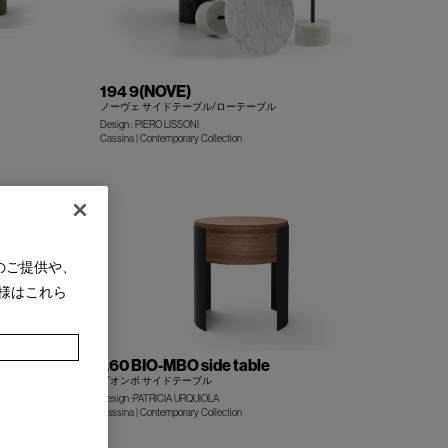
194 9(NOVE)
ノーヴェ サイドテーブル/ローテーブル
Design : PIERO LISSONI
+
+
Cassina | Contemporary Collection
のご提供や、
様はこれら
入】
L60 BIO-MBO side table
ビオンボ サイドテーブル
Design :PATRICIA URQUIOLA
+
+
Cassina | Contemporary Collection