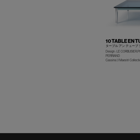
10 TABLE EN 
ターブル アン テューブ
Design : LE CORBUSIER
PERRIAND
Cassina | I Maestri Collecti