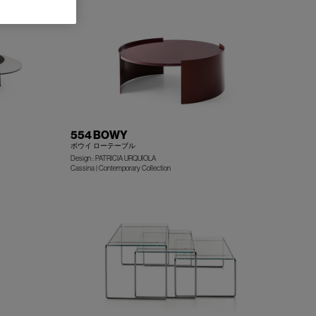
554 BOWY
ボウイ ローテーブル
Design : PATRICIA URQUIOLA
+
+
Cassina | Contemporary Collection