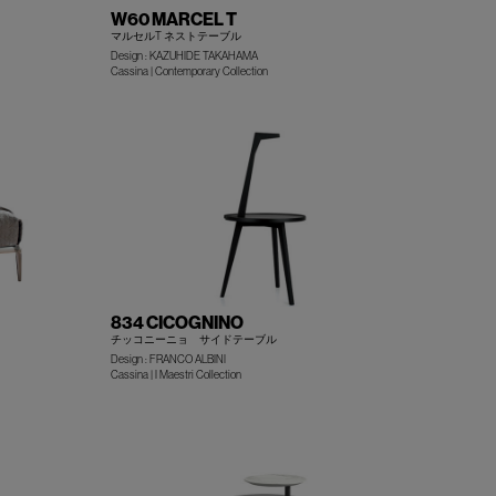
W60 MARCEL T
マルセルT ネストテーブル
Design : KAZUHIDE TAKAHAMA
+
+
Cassina | Contemporary Collection
834 CICOGNINO
チッコニーニョ サイドテーブル
Design : FRANCO ALBINI
Cassina | I Maestri Collection
+
+