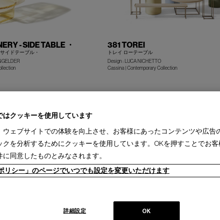
NERY - SIDE TABLE ・
381 TOREI
サイドテーブル・
トレイ ローテーブル
ANGELDER
Design : LUCA NICHETTO
+
llection
Cassina | Contemporary Collection
ではクッキーを使用しています
、ウェブサイトでの体験を向上させ、お客様にあったコンテンツや広告
ックを分析するためにクッキーを使用しています。OKを押すことでお客
件に同意したものとみなされます。
ieポリシー」のページでいつでも設定を変更いただけます
OFFEE TABLE
507 SOFT CORNERS【受注輸
ル ローテーブル
ソフト コーナー オットマン／サイドテーブル
LA
Design : LINDE FREYA TANGELDER
+
llection
Cassina | Contemporary Collection
詳細設定
OK