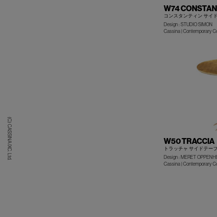
W74 CONSTAN
コンスタンティン サイ
Design : STUDIO SIMON
Cassina | Contemporary Co
(C) CASSINA IXC. Ltd.
W50 TRACCIA
トラッチャ サイドテー
Design : MERET OPPENH
Cassina | Contemporary Co