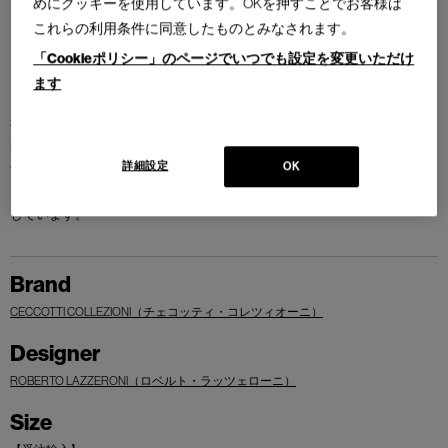
めにクッキーを使用しています。OKを押すことでお客様は
これらの利用条件に同意したものとみなされます。
「Cookieポリシー」のページでいつでも設定を変更いただけ
ます
3本脚の華奢なフレームに大理石天板を合わせた、エレガントで軽やかな
印象を与えるコンソールです。「哀歌」を意味するその名の通りデザイ
詳細設定
OK
ナーのロベルト・ラッツェローニらしいノスタルジーとモダンが融合し
たスタイルで、チェコッティ・コレツィオーニの技術が製品化を可能に
しています。
Brand
CECCOTTI COLLEZIONI（チェコッティ・コレツィオーニ）
Designer
ROBERTO LAZZERONI（ロベルト・ラッツェローニ）
Size