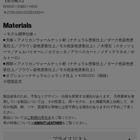
【受注輸入】
W1600 × D480 × H910
￥2,750,000 (3,025,000)〜
Materials
＜モデル標準仕様＞
■ 天板＝アメリカンウォールナット材（ナチュラル塗装仕上／ダーク色染色塗
装仕上／ブラウン染色塗装仕上／モカ色染色塗装仕上）／大理石（スタッツェ
ーマ／チェルバイオーレ／カラカッタ／アラベスカート／メディテラネオ／ポ
ルトーロ）
■ 脚部＝アメリカンウォールナット材（ナチュラル塗装仕上／ダーク色染色塗
装仕上／ブラウン染色塗装仕上／モカ色染色塗装仕上）
■ オプション＝ナチュラルシェラック仕上 ＋￥250,000 （税抜）
※壁固定式
製品改良のため、予告なくデザイン・仕様を変更する場合があります。 天然素材を使
用している製品については、その性質上、同一モデル、また掲載写真と比較して、木
目や色調、柄、ツヤ、質感等が実物とは若干異なる場合がありますので予めご了承く
ださい。
製品については
ご利用の手引き
をご覧ください。
革の特徴については
ABOUT LEATHER
をご覧ください。
プライスリスト