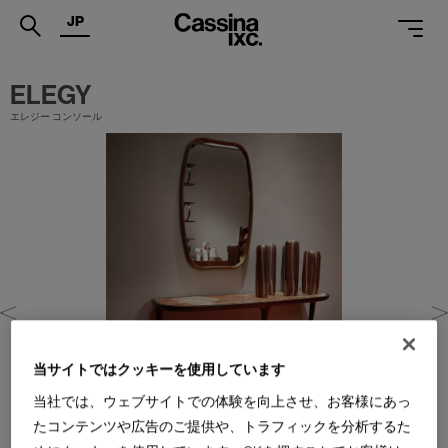
JP
.
ELEGY
エレジー コンソール
PRODUCTS
SERVICES
PROJECTS
MAGAZINE
SUPPORT
SHOPS
CATALOGUES
当サイトではクッキーを使用しています
当社では、ウェブサイトでの体験を向上させ、お客様にあっ
PROFESSIONAL
たコンテンツや広告のご提供や、トラフィックを分析するた
ONLINE STORE
お問合せ