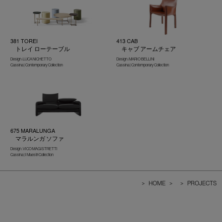
381 TOREI
413 CAB
トレイ ローテーブル
キャブ アームチェア
Design : LUCA NICHETTO
Design : MARIO BELLINI
Cassina | Contemporary Collection
Cassina | Contemporary Collection
675 MARALUNGA
マラルンガ ソファ
Design : VICO MAGISTRETTI
Cassina | I Maestri Collection
>
HOME
>
>
PROJECTS