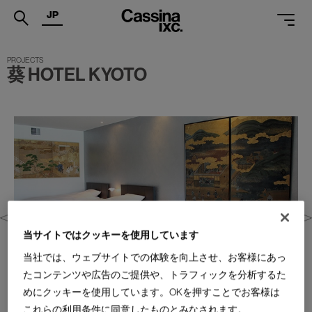
JP
.
葵 HOTEL KYOTO
PRODUCTS
SERVICES
PROJECTS
MAGAZINE
SUPPORT
SHOPS
当サイトではクッキーを使用しています
CATALOGUES
当社では、ウェブサイトでの体験を向上させ、お客様にあっ
たコンテンツや広告のご提供や、トラフィックを分析するた
PROFESSIONAL
めにクッキーを使用しています。OKを押すことでお客様は
これらの利用条件に同意したものとみなされます。
ONLINE STORE
お問合せ