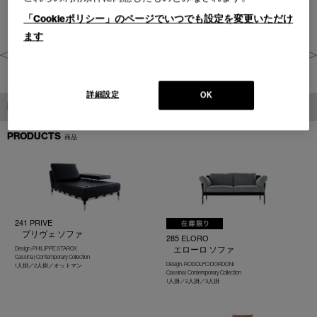
「Cookieポリシー」のページでいつでも設定を変更いただけ
ます
詳細設定
OK
PRODUCTS
PRODUCTS
商品
241 PRIVE
プリヴェ ソファ
285 ELORO
エローロ ソファ
Design : PHILIPPE STARCK
Cassina | Contemporary Collection
Design : RODOLFO DORDONI
1人掛／2人掛／オットマン
Cassina | Contemporary Collection
1人掛／2人掛／3人掛