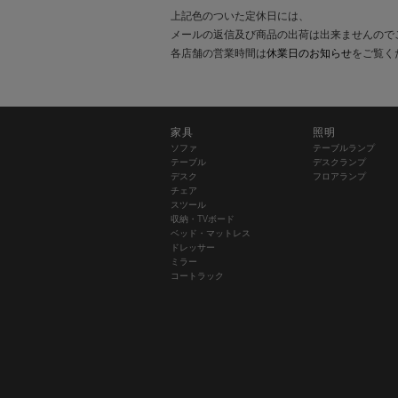
上記色のついた定休日には、
メールの返信及び商品の出荷は出来ませんので
各店舗の営業時間は
休業日のお知らせ
をご覧く
家具
照明
ソファ
テーブルランプ
テーブル
デスクランプ
デスク
フロアランプ
チェア
スツール
収納・TVボード
ベッド・マットレス
ドレッサー
ミラー
コートラック