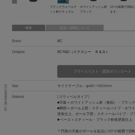
ブラックウォールナ
ホワイトアッシュ材
120°の範囲で回転
ット材ナチュラル
ブラック
ます。
概要
配送・納期について
Brand
IXC
Designer
IXC R&D（イクスシー Ｒ＆Ｄ）
プライスリスト・図面ダウンロード
Size
サイドテーブル：φ480 × H600mm
(C) CASSINA IXC. Ltd.
Material
[ スウィベルタイプ ]
■天板＝ホワイトアッシュ材（無垢）・ブラッ
■脚部＝ポール上部：スティールパイプ・ホワ
塗装仕上、ポール下部：スティールパイプ・ブ
■ ベース＝スティール・ブラック粉体塗装仕上
＊円形の天板がポールを起点に120°の範囲で回