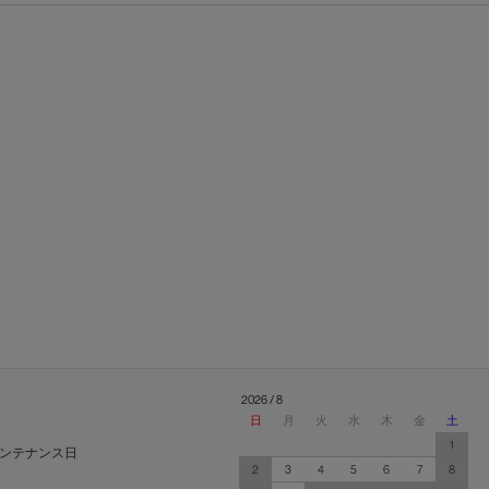
2026 / 8
日
月
火
水
木
金
土
1
ンテナンス日
2
3
4
5
6
7
8