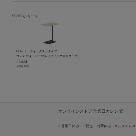
SERIES
シリーズ
CON-TE フィックスドタイプ
コンテ サイドテーブル（フィックスドタイプ ）
【在庫品】
￥169,400
オンラインストア 営業日カレンダー
■
営業日休み
■
配送・出荷休み
■
システムメ