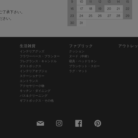
9
10
11
12
13
14
15
16
17
18
19
20
21
22
ご了承下さい。
23
24
25
26
27
28
29
ださい。
30
31
生活雑貨
ファブリック
アウトレ
インテリアグッズ
クッション
フラワーベース・プランター
ヌード（中材）
フレグランス・キャンドル
寝具・ベッドリネン
ダストボックス
ブランケット・スロー
インテリアオブジェ
ラグ・マット
ステーショナリー
エントランス
アクセサリー小物
キッチン・ダイニング
バス＆クリーニング
ギフトボックス・その他