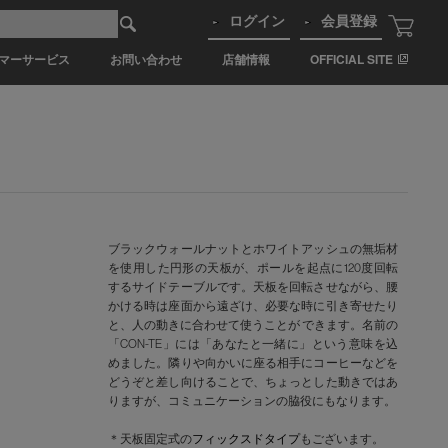
ログイン
会員登録
マーサービス
お問い合わせ
店舗情報
OFFICIAL SITE
ブラックウォールナットとホワイトアッシュの無垢材
を使用した円形の天板が、ポールを起点に120度回転
するサイドテーブルです。天板を回転させながら、腰
かける時は座面から遠ざけ、必要な時に引き寄せたり
と、人の動きに合わせて使うことが できます。名前の
「CON-TE」には「あなたと一緒に」という意味を込
めました。隣りや向かいに座る相手にコーヒーなどを
どうぞと差し向けることで、ちょっとした動きではあ
りますが、コミュニケーションの脇役にもなります。
＊天板固定式の
フィックスドタイプ
もございます。