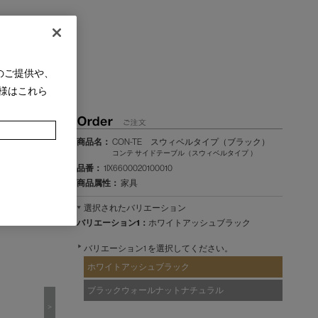
のご提供や、
様はこれら
商品名：
CON-TE スウィベルタイプ（ブラック）
コンテ サイドテーブル（スウィベルタイプ ）
品番：
1IX6600020100010
商品属性：
家具
選択されたバリエーション
バリエーション1：
ホワイトアッシュブラック
バリエーション1 を選択してください。
ホワイトアッシュブラック
ブラックウォールナットナチュラル
>