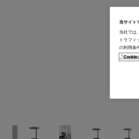
当サイト
当社では
トラフィ
の利用条
「Cook
<