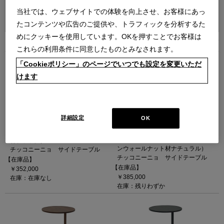
並べ替え：
当社では、ウェブサイトでの体験を向上させ、お客様にあっ
たコンテンツや広告のご提供や、トラフィックを分析するた
めにクッキーを使用しています。OKを押すことでお客様は
10
件あります
これらの利用条件に同意したものとみなされます。
「Cookieポリシー」のページでいつでも設定を変更いただ
けます
詳細設定
OK
834 CICOGNINO（アッシュ材BK）
834 CICOGNINO（アメリカンウォ
ールナット材NA）
（φ400 × H795 (TH400) アッシュ
（φ400 × H795 (TH400) アメリカ
材ブラック）
ンウォールナット材ナチュラル）
チッコニーニョ サイドテーブル
チッコニーニョ サイドテーブル
【在庫品】
【在庫品】
￥352,000
￥385,000
在庫：在庫なし
在庫：残りわずか