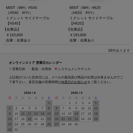
MIXIT（WH）H540
MIXIT（WH）H620
（H540 ﾎﾜｲﾄ）
（H620 ﾎﾜｲﾄ）
ミクシット サイドテーブル
ミクシット サイドテーブル
【H540】
【H620】
【在庫品】
【在庫品】
￥193,600
￥193,600
在庫：在庫あり
在庫：在庫あり
10
件あります
オンラインストア 営業日カレンダー
■
■
■
営業日休
配送・出荷休
システムメンテナンス
上記色のついた定休日には、メールの返信及び商品の出荷は出来ませんのでご
了承下さい。直営店舗の営業時間は
休業日のお知らせ
をご覧ください。
2026 / 8
2026 / 9
日
月
火
水
木
金
土
日
月
火
水
木
金
土
1
1
2
3
4
5
2
3
4
5
6
7
8
6
7
8
9
10
11
12
9
10
11
12
13
14
15
13
14
15
16
17
18
19
16
17
18
19
20
21
22
20
21
22
23
24
25
26
23
24
25
26
27
28
29
27
28
29
30
30
31