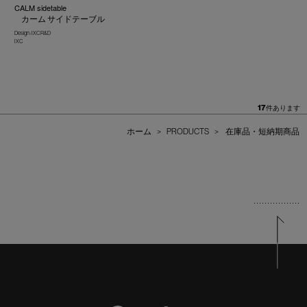
CALM sidetable
カーム サイドテーブル
Design : IXC R&D
IXC
17
件あります
ホーム
>
PRODUCTS
>
在庫品・短納期商品