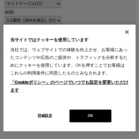
並べ替え：
当サイトではクッキーを使用しています
17
件あります
当社では、ウェブサイトでの体験を向上させ、お客様にあっ
たコンテンツや広告のご提供や、トラフィックを分析するた
めにクッキーを使用しています。OKを押すことでお客様は
これらの利用条件に同意したものとみなされます。
「Cookieポリシー」のページでいつでも設定を変更いただけ
564 SENGU COFFEE TABLE
10 TABLE EN TUBE
セングウ コーヒーテーブル ロ
ターブル アン テューブ テーブ
ます
ーテーブル
ル／ローテーブル
Design :PATRICIA URQUIOLA
Design : LE CORBUSIER,PIERRE
Cassina | Contemporary Collection
JEANNERET,CHARLOTTE PERRIAND
Cassina | I Maestri Collection
詳細設定
OK