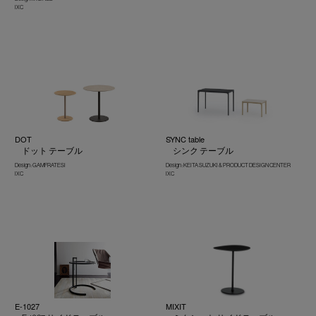
IXC
DOT
SYNC table
ドット テーブル
シンク テーブル
Design : GAMFRATESI
Design : KEITA SUZUKI & PRODUCT DESIGN CENTER
IXC
IXC
E-1027
MIXIT