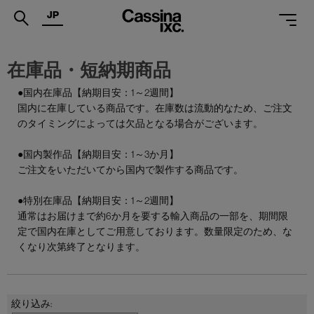
JP
.
在庫品・短納期商品
PRODUCTS
●国内在庫品【納期目安：1～2週間】
国内に在庫している商品です。在庫数は流動的なため、ご注文
SERVICES
のタイミングによっては欠品となる場合がございます。
PROJECTS
●国内製作品【納期目安：1～3か月】
MAGAZINE
ご注文をいただいてから国内で製作する商品です。
SUPPORT
●特別在庫品【納期目安：1～2週間】
通常はお届けまで約6か月を要する輸入商品の一部を、期間限
SHOPS
定で国内在庫としてご用意しております。数量限定のため、な
くなり次第終了となります。
CATALOGUES
PROFESSIONAL
ONLINE STORE
お問合せ