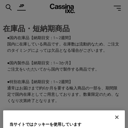
JP
.
在庫品・短納期商品
PRODUCTS
●国内在庫品【納期目安：1～2週間】
国内に在庫している商品です。在庫数は流動的なため、ご注文
SERVICES
のタイミングによっては欠品となる場合がございます。
PROJECTS
●国内製作品【納期目安：1～3か月】
MAGAZINE
ご注文をいただいてから国内で製作する商品です。
SUPPORT
●特別在庫品【納期目安：1～2週間】
通常はお届けまで約6か月を要する輸入商品の一部を、期間限
SHOPS
定で国内在庫としてご用意しております。数量限定のため、な
くなり次第終了となります。
CATALOGUES
PROFESSIONAL
当サイトではクッキーを使用しています
ONLINE STORE
お問合せ