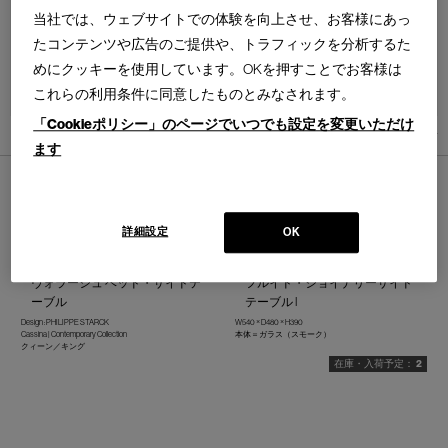
当社では、ウェブサイトでの体験を向上させ、お客様にあっ
たコンテンツや広告のご提供や、トラフィックを分析するた
めにクッキーを使用しています。OKを押すことでお客様は
並べ替え：
これらの利用条件に同意したものとみなされます。
「Cookieポリシー」のページでいつでも設定を変更いただけ
10
件あります
ます
詳細設定
OK
L26 VOLAGE bed
508 FLUID JOINERY - SIDE TABLE I
ヴォラージュ ベッド・サイドテ
フルイド・ジョイナリーサイド
ーブル
テーブル I
Design : PHILIPPE STARCK
W540 × D480 × H390
Cassina | Contemporary Collection
本体＝ガラス（スモーク）
クィーン／キング
2