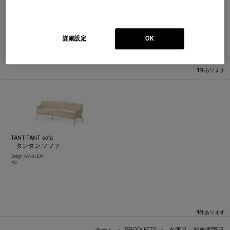
詳細設定
OK
並べ替え：
1
件あります
TANT-TANT sofa
タンタン ソファ
Design : KANJI UEKI
IXC
1
件あります
ホーム
>
PRODUCTS
>
在庫品・短納期商品