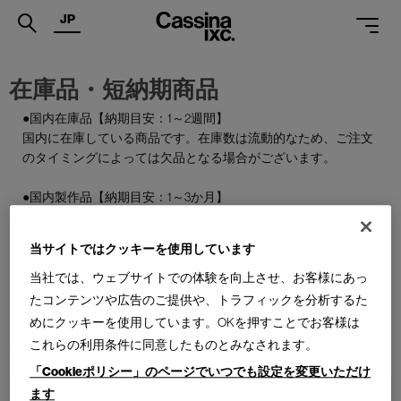
JP
.
在庫品・短納期商品
PRODUCTS
●国内在庫品【納期目安：1～2週間】
国内に在庫している商品です。在庫数は流動的なため、ご注文
SERVICES
のタイミングによっては欠品となる場合がございます。
PROJECTS
●国内製作品【納期目安：1～3か月】
MAGAZINE
ご注文をいただいてから国内で製作する商品です。
当サイトではクッキーを使用しています
SUPPORT
●特別在庫品【納期目安：1～2週間】
通常はお届けまで約6か月を要する輸入商品の一部を、期間限
当社では、ウェブサイトでの体験を向上させ、お客様にあっ
SHOPS
定で国内在庫としてご用意しております。数量限定のため、な
たコンテンツや広告のご提供や、トラフィックを分析するた
くなり次第終了となります。
めにクッキーを使用しています。OKを押すことでお客様は
CATALOGUES
これらの利用条件に同意したものとみなされます。
PROFESSIONAL
「Cookieポリシー」のページでいつでも設定を変更いただけ
ます
ONLINE STORE
お問合せ