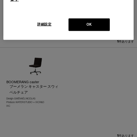
詳細設定
OK
並べ替え：
1
件あります
BOOMERANG caster
ブーメラン キャスター スウィ
ベルチェア
Design : GWÉNAËL NICOLAS
Produce : WATER STUDIO ＋ IXC R&D
IXC
1
件あります