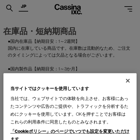
JP
.
在庫品・短納期商品
PRODUCTS
●国内在庫品【納期目安：1～2週間】
国内に在庫している商品です。在庫数は流動的なため、ご注文
SERVICES
のタイミングによっては欠品となる場合がございます。
PROJECTS
●国内製作品【納期目安：1～3か月】
MAGAZINE
ご注文をいただいてから国内で製作する商品です。
SUPPORT
当サイトではクッキーを使用しています
●特別在庫品【納期目安：1～2週間】
通常はお届けまで約6か月を要する輸入商品の一部を、期間限
当社では、ウェブサイトでの体験を向上させ、お客様にあっ
SHOPS
定で国内在庫としてご用意しております。数量限定のため、な
たコンテンツや広告のご提供や、トラフィックを分析するた
くなり次第終了となります。
CATALOGUES
めにクッキーを使用しています。OKを押すことでお客様は
これらの利用条件に同意したものとみなされます。
PROFESSIONAL
「Cookieポリシー」のページでいつでも設定を変更いただけ
ます
ONLINE STORE
お問合せ