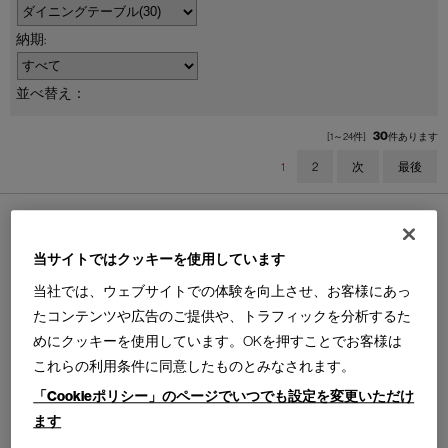
並べ替え：
30
[1～24件]
件あります
1
2
次
最後
当サイトではクッキーを使用しています
当社では、ウェブサイトでの体験を向上させ、お客様にあっ
056 CAPITOL COMPLEX TABLE
10 TABLE EN TUBE
たコンテンツや広告のご提供や、トラフィックを分析するた
キャピトル コンプレックス テ
ターブル アン テューブ テーブ
めにクッキーを使用しています。OKを押すことでお客様は
ーブル
ル／ローテーブル
Design : CRS CASSINA HOMMAGE Á PIERRE
Design : LE CORBUSIER,PIERRE
これらの利用条件に同意したものとみなされます。
JEANNERET
JEANNERET,CHARLOTTE PERRIAND
Cassina | Contemporary Collection
Cassina | I Maestri Collection
「Cookieポリシー」のページでいつでも設定を変更いただけ
ます