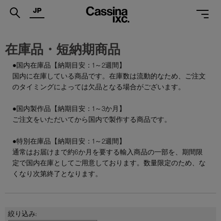
JP
.
在庫品・短納期商品
PRODUCTS
●国内在庫品【納期目安：1～2週間】
国内に在庫している商品です。在庫数は流動的なため、ご注文
SERVICES
のタイミングによっては欠品となる場合がございます。
PROJECTS
●国内製作品【納期目安：1～3か月】
MAGAZINE
ご注文をいただいてから国内で製作する商品です。
SUPPORT
●特別在庫品【納期目安：1～2週間】
通常はお届けまで約6か月を要する輸入商品の一部を、期間限
SHOPS
定で国内在庫としてご用意しております。数量限定のため、な
くなり次第終了となります。
CATALOGUES
PROFESSIONAL
ONLINE STORE
お問合せ