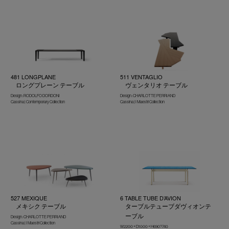
481 LONGPLANE
511 VENTAGLIO
ロングプレーン テーブル
ヴェンタリオ テーブル
Design : RODOLFO DORDONI
Design : CHARLOTTE PERRIAND
Cassina | Contemporary Collection
Cassina | I Maestri Collection
527 MEXIQUE
6 TABLE TUBE D’AVION
メキシク テーブル
ターブルテューブダヴィオンテ
ーブル
Design : CHARLOTTE PERRIAND
Cassina | I Maestri Collection
W2200 × D1000 × H690?740