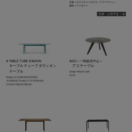
天板＝テクスチャーガラス（アクアマリン）
脚部＝アイボリー
3
6 TABLE TUBE D’AVION
AGO＜一時販売中止＞
ターブル テューブ ダヴィオン
アゴ テーブル
テーブル
Design : Alfredo H_berli
ALIAS
Design : LE CORBUSIER,PIERRE
JEANNERET,CHARLOTTE PERRIAND
Cassina | I Maestri Collection