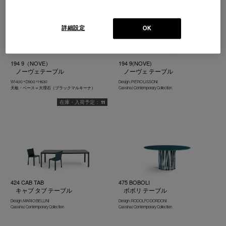
詳細設定
OK
194 9（NOVE）
194 9(NOVE)
ノーヴェテーブル
ノーヴェ テーブル
W1400 × D900 × H630
Design : PIERO LISSONI
天板・ベース＝大理石（ブラックマルキーナ）
Cassina | Contemporary Collection
11
424 CAB TAB
475 BOBOLI
キャブ タブ テーブル
ボボリ テーブル
Design : MARIO BELLINI
Design : RODOLFO DORDONI
Cassina | Contemporary Collection
Cassina | Contemporary Collection