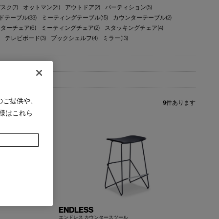
スク(7)
オットマン(21)
アウトドア(2)
パーティション(5)
ドテーブル(33)
ミーティングテーブル(15)
カウンターテーブル(2)
ターチェア(6)
ミーティングチェア(2)
スタッキングチェア(4)
テレビボード(3)
ブックシェルフ(4)
ミラー(13)
のご提供や、
9
件あります
様はこれら
ENDLESS
エンドレス カウンタースツール