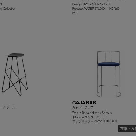
NI
Design : GWÉNAËL NICOLAS
y Collection
Produce : WATER STUDIO ＋ IXC R&D
IXC
+
GAJA BAR
タースツール
ガヤバーチェア
W510 × D440 × H860（SH650）
形状＝カウンターチェア
ファブリック＝13L658 BLU NOTTE
+