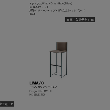
ミディアム W450 × D445 × H670(SH645)
座=厚革(ブラック)
脚部=スティールパイプ・塗装仕上 (マットブラック
(B59))
+
+
18
LIMA / C
リマ/C カウンターチェア
Design : TITO AGNOLI
IXC SELECTION
+
+
2