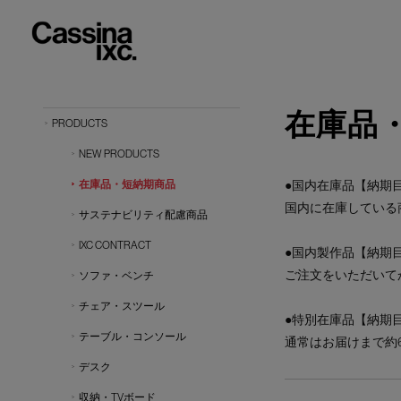
在庫品
PRODUCTS
NEW PRODUCTS
在庫品・短納期商品
●国内在庫品【納期目
国内に在庫している
サステナビリティ配慮商品
IXC CONTRACT
●国内製作品【納期目
ご注文をいただいて
ソファ・ベンチ
チェア・スツール
●特別在庫品【納期目
テーブル・コンソール
通常はお届けまで約
デスク
収納・TVボード