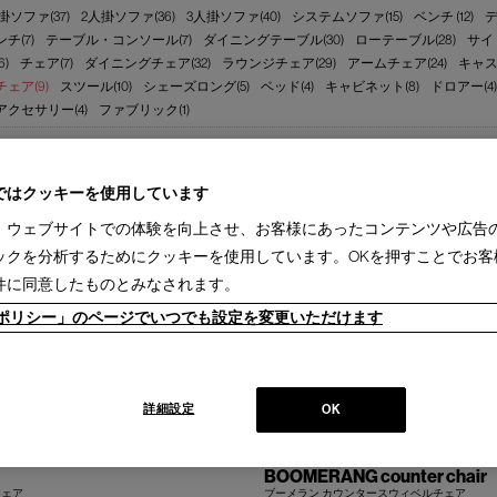
掛ソファ(37)
2人掛ソファ(36)
3人掛ソファ(40)
システムソファ(15)
ベンチ (12)
デ
チ(7)
テーブル・コンソール(7)
ダイニングテーブル(30)
ローテーブル(28)
サイ
)
チェア(7)
ダイニングチェア(32)
ラウンジチェア(29)
アームチェア(24)
キャス
ェア(9)
スツール(10)
シェーズロング(5)
ベッド(4)
キャビネット(8)
ドロアー(4)
クセサリー(4)
ファブリック(1)
sina(2)
IXC(3)
DESALTO(3)
OTHERS(1)
2週間［国内在庫品］(2)
1-3ヵ月［国内製作品］(4)
1～2週間［特別在庫品］(2)
ではクッキーを使用しています
、ウェブサイトでの体験を向上させ、お客様にあったコンテンツや広告
ックを分析するためにクッキーを使用しています。OKを押すことでお客
件に同意したものとみなされます。
ieポリシー」のページでいつでも設定を変更いただけます
詳細設定
OK
BOOMERANG counter chair
チェア
ブーメラン カウンタースウィベルチェア