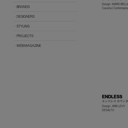
Design : MARIO BELLI
BRANDS
Cassina | Contemporar
DESIGNERS
STYLING
PROJECTS
WEB MAGAZINE
ENDLESS
エンドレス カウン
Design : ARIK LEVY
DESALTO