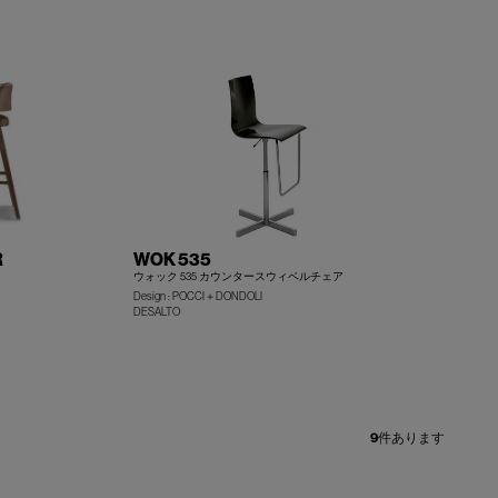
R
WOK 535
ウォック 535 カウンタースウィベルチェア
Design : POCCI＋DONDOLI
DESALTO
+
+
9
件あります