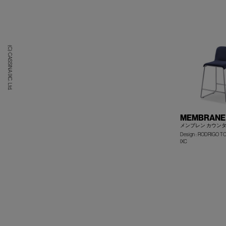
(C) CASSINA IXC. Ltd.
MEMBRANE c
メンブレン カウン
Design : RODRIGO T
IXC