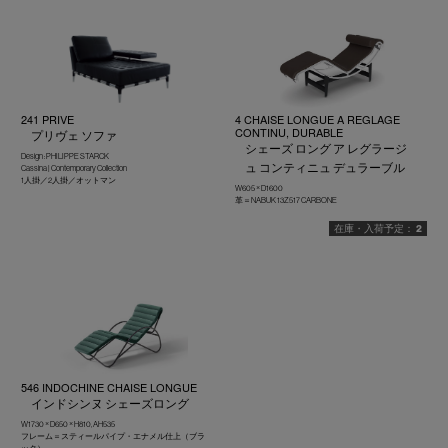
241 PRIVE
4 CHAISE LONGUE A REGLAGE
CONTINU, DURABLE
プリヴェ ソファ
シェーズ ロング ア レグラージ
Design : PHILIPPE STARCK
ュ コンティニュ デュラーブル
Cassina | Contemporary Collection
1人掛／2人掛／オットマン
W605 × D1600
革＝NABUK 13Z517 CARBONE
2
546 INDOCHINE CHAISE LONGUE
インドシンヌ シェーズロング
W1730 × D650 × H810, AH535
フレーム＝スティールパイプ・エナメル仕上（ブラ