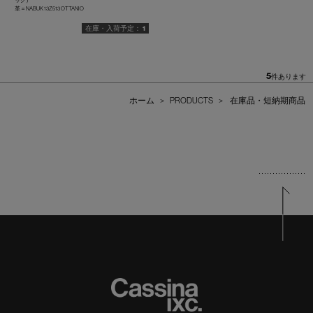
ック）
革＝NABUK 13Z513 OTTANIO
1
5
件あります
ホーム
>
PRODUCTS
>
在庫品・短納期商品