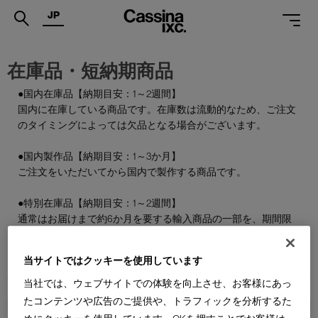
JP
.
在庫品・短納期商品
PRODUCTS
●国内在庫品【納期目安：1～2週間】
国内に在庫している商品です。在庫数は流動的なため、ご注文
SERVICES
のタイミングによっては欠品となる場合がございます。
PROJECTS
●国内製作品【納期目安：1～3か月】
MAGAZINE
ご注文をいただいてから国内で製作する商品です。
SUPPORT
●特別在庫品【納期目安：1～2週間】
通常はお届けまで約6か月を要する輸入商品の一部を、期間限
SHOPS
定で国内在庫としてご用意しております。数量限定のため、な
くなり次第終了となります。
CATALOGUES
当サイトではクッキーを使用しています
当社では、ウェブサイトでの体験を向上させ、お客様にあっ
PROFESSIONAL
たコンテンツや広告のご提供や、トラフィックを分析するた
ONLINE STORE
お問合せ