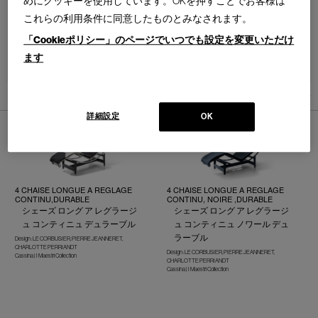
めにクッキーを使用しています。OKを押すことでお客様は
これらの利用条件に同意したものとみなされます。
「Cookieポリシー」のページでいつでも設定を変更いただけ
ます
並べ替え：
5
件あります
詳細設定
OK
4 CHAISE LONGUE A REGLAGE
4 CHAISE LONGUE A REGLAGE
CONTINU,DURABLE
CONTINU, NOIRE ,DURABLE
シェーズ ロング ア レグラージ
シェーズ ロング ア レグラージ
ュ コンティニュ デュラーブル
ュ コンティニュ ノワール デュ
ラーブル
Design : LE CORBUSIER, PIERRE JEANNERET,
CHARLOTTE PERRIANDT
Design : LE CORBUSIER, PIERRE JEANNERET,
Cassina | I Maestri Collection
CHARLOTTE PERRIANDT
Cassina | I Maestri Collection