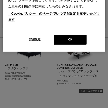
めにクッキーを使用しています。OKを押すことでお客様は
これらの利用条件に同意したものとみなされます。
「Cookieポリシー」のページでいつでも設定を変更いただけ
ます
並べ替え：
5
件あります
詳細設定
OK
241 PRIVE
4 CHAISE LONGUE A REGLAGE
CONTINU, DURABLE
プリヴェ ソファ
シェーズ ロング ア レグラージ
Design : PHILIPPE STARCK
ュ コンティニュ デュラーブル
Cassina | Contemporary Collection
1人掛／2人掛／オットマン
W605 × D1600
革＝NABUK 13Z517 CARBONE
2