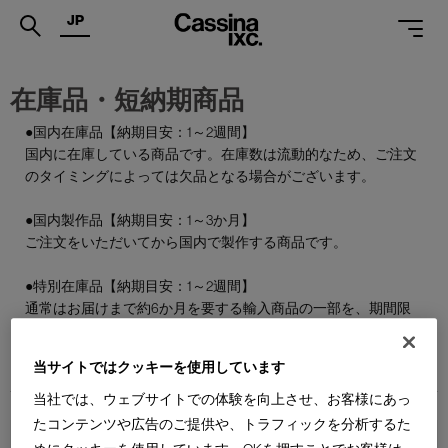
JP
.
在庫品・短納期商品
PRODUCTS
●国内在庫品【納期目安：1～2週間】
国内に在庫している商品です。在庫数は流動的なため、ご注文
SERVICES
のタイミングによっては欠品となる場合がございます。
PROJECTS
●国内製作品【納期目安：1～3か月】
MAGAZINE
ご注文をいただいてから国内で製作する商品です。
SUPPORT
●特別在庫品【納期目安：1～2週間】
通常はお届けまで約6か月を要する輸入商品の一部を、期間限
SHOPS
定で国内在庫としてご用意しております。数量限定のため、な
くなり次第終了となります。
CATALOGUES
当サイトではクッキーを使用しています
当社では、ウェブサイトでの体験を向上させ、お客様にあっ
PROFESSIONAL
たコンテンツや広告のご提供や、トラフィックを分析するた
ONLINE STORE
お問合せ