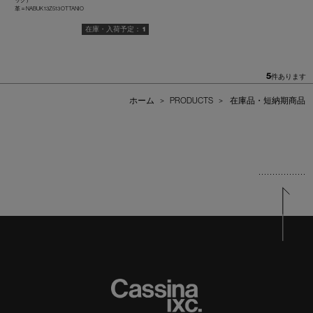
ック）
革＝NABUK 13Z513 OTTANIO
1
5
件あります
ホーム
>
PRODUCTS
>
在庫品・短納期商品