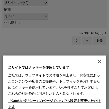
並べ替え：
40
[1～24件]
件あります
1
2
次
最後
当サイトではクッキーを使用しています
675 MARALUNGA 40-MAXI
675 MARALUNGA 40-MAXI
当社では、ウェブサイトでの体験を向上させ、お客様にあっ
マラルンガ 40 マキシ ソファ
マラルンガ 40 マキシ ソファ
たコンテンツや広告のご提供や、トラフィックを分析するた
W3100 × D1050 × H730?1030（SH465，AH560）
W3100 × D1050 × H730?1030（SH465，AH560）
形状＝3人掛 背クッション付
形状＝3人掛 背クッション付
めにクッキーを使用しています。OKを押すことでお客様は
脚端＝グライド（アメリカンウォールナット材（無
脚端＝グライド（ABS樹脂（ブラック））
垢））
革＝NABUK 13Z516 OCEANO
これらの利用条件に同意したものとみなされます。
革＝NABUK 13Z506 MOKA
1
「Cookieポリシー」のページでいつでも設定を変更いただけ
2
ます