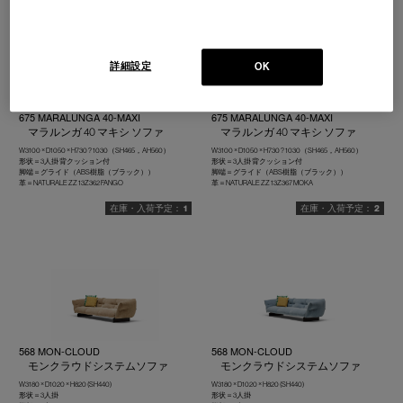
詳細設定
OK
675 MARALUNGA 40-MAXI
675 MARALUNGA 40-MAXI
マラルンガ 40 マキシ ソファ
マラルンガ 40 マキシ ソファ
W3100 × D1050 × H730 ? 1030（SH465，AH560）
W3100 × D1050 × H730 ? 1030（SH465，AH560）
形状＝3人掛 背クッション付
形状＝3人掛 背クッション付
脚端＝グライド（ABS樹脂（ブラック））
脚端＝グライド（ABS樹脂（ブラック））
革＝NATURALE ZZ 13Z362 FANGO
革＝NATURALE ZZ 13Z367 MOKA
1
2
568 MON-CLOUD
568 MON-CLOUD
モンクラウドシステムソファ
モンクラウドシステムソファ
W3180 × D1020 × H820 (SH440)
W3180 × D1020 × H820 (SH440)
形状＝3人掛
形状＝3人掛