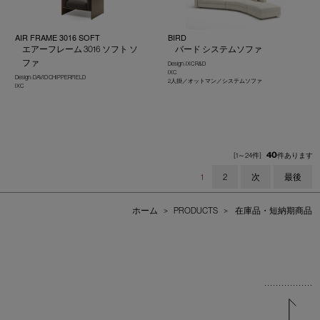
AIR FRAME 3016 SOFT
BIRD
エアーフレーム 3016 ソフト ソ
バード システムソファ
ファ
Design : IXC R&D
IXC
Design : DAVID CHIPPERFIELD
2人掛／オットマン／システムソファ
IXC
40
[1～24件]
件あります
1
2
次
最後
ホーム
>
PRODUCTS
>
在庫品・短納期商品