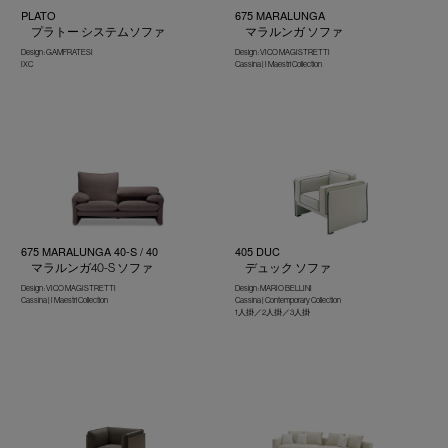
PLATO
675 MARALUNGA
プラトー システムソファ
マラルンガ ソファ
Design : GAMFRATESI
Design : VICO MAGISTRETTI
IXC
Cassina | I Maestri Collection
675 MARALUNGA 40-S / 40
405 DUC
マラルンガ40-S ソファ
デュック ソファ
Design : VICO MAGISTRETTI
Design : MARIO BELLINI
Cassina | I Maestri Collection
Cassina | Contemporary Collection
1人掛／2人掛／3人掛