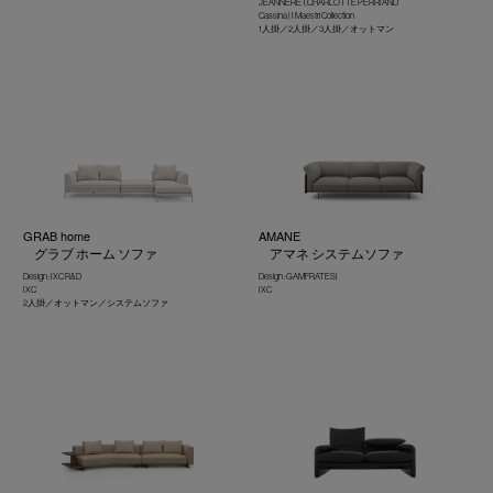
JEANNERET,CHARLOTTE PERRIAND
Cassina | I Maestri Collection
1人掛／2人掛／3人掛／オットマン
GRAB home
AMANE
グラブ ホーム ソファ
アマネ システムソファ
Design : IXC R&D
Design : GAMFRATESI
IXC
IXC
2人掛／オットマン／システムソファ