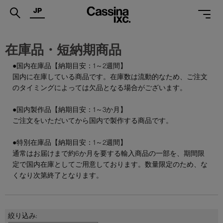
JP
.
在庫品・短納期商品
PRODUCTS
●国内在庫品【納期目安：1～2週間】
国内に在庫している商品です。在庫数は流動的なため、ご注文
SERVICES
のタイミングによっては欠品となる場合がございます。
PROJECTS
●国内製作品【納期目安：1～3か月】
MAGAZINE
ご注文をいただいてから国内で製作する商品です。
SUPPORT
●特別在庫品【納期目安：1～2週間】
通常はお届けまで約6か月を要する輸入商品の一部を、期間限
SHOPS
定で国内在庫としてご用意しております。数量限定のため、な
くなり次第終了となります。
CATALOGUES
PROFESSIONAL
ONLINE STORE
お問合せ