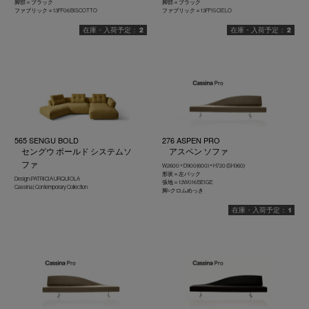
脚部＝ブラック
脚部＝ブラック
ファブリック＝13FF06 BISCOTTO
ファブリック＝13FF15 CIELO
2
2
565 SENGU BOLD
276 ASPEN PRO
セングウ ボールド システムソ
アスペン ソファ
ファ
W2600 × D900(600) × H720 (SH360)
形状＝左バック
Design :PATRICIA URQUIOLA
張地＝13W016 BEIGE
Cassina | Contemporary Collection
脚=クロムめっき
1