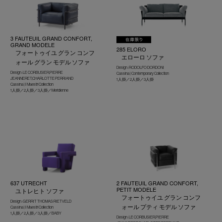
3 FAUTEUIL GRAND CONFORT,
GRAND MODELE
285 ELORO
フォートゥイユ グラン コンフ
エローロ ソファ
ォール グラン モデル ソファ
Design : RODOLFO DORDONI
Design : LE CORBUSIER,PIERRE
Cassina | Contemporary Collection
JEANNERET,CHARLOTTE PERRIAND
1人掛／2人掛／3人掛
Cassina | I Maestri Collection
1人掛／2人掛／3人掛／Meridienne
637 UTRECHT
2 FAUTEUIL GRAND CONFORT,
PETIT MODELE
ユトレヒト ソファ
フォートゥイユ グラン コンフ
Design : GERRIT THOMAS RIETVELD
ォール プティ モデル ソファ
Cassina | I Maestri Collection
1人掛／2人掛／3人掛／BABY
Design : LE CORBUSIER,PIERRE