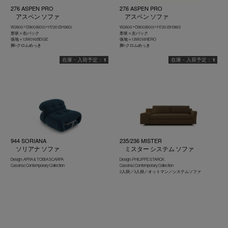
276 ASPEN PRO
276 ASPEN PRO
アスペン ソファ
アスペン ソファ
W2600 × D900(600) × H720 (SH360)
W2600 × D900(600) × H720 (SH360)
形状＝右バック
形状＝左バック
張地＝13W016 BEIGE
張地＝13W018 NERO
脚=クロムめっき
脚=クロムめっき
1
1
944 SORIANA
235/236 MISTER
ソリアナ ソファ
ミスター システム ソファ
Design : AFRA & TOBIA SCARPA
Design : PHILIPPE STARCK
Cassina | Contemporary Collection
Cassina | Contemporary Collection
2人掛／3人掛／オットマン／システムソファ