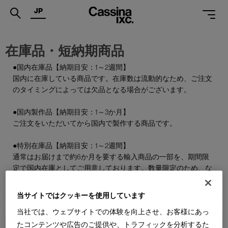
JP
.
在庫品・短納期商品
PRODUCTS
●国内在庫品【納期目安：1～2週間】
国内に在庫している商品です。在庫数は流動的なため、ご注文
SERVICES
のタイミングによっては欠品となる場合がございます。
PROJECTS
●国内製作品【納期目安：1～3か月】
MAGAZINE
ご注文をいただいてから国内で製作する商品です。
SUPPORT
●特別在庫品【納期目安：1～2週間】
通常はお届けまで約6か月を要する輸入商品の一部を、期間限
SHOPS
定で国内在庫としてご用意しております。数量限定のため、な
くなり次第終了となります。
CATALOGUES
当サイトではクッキーを使用しています
PROFESSIONAL
当社では、ウェブサイトでの体験を向上させ、お客様にあっ
たコンテンツや広告のご提供や、トラフィックを分析するた
ONLINE STORE
お問合せ