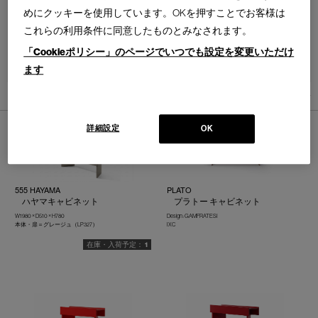
めにクッキーを使用しています。OKを押すことでお客様は
これらの利用条件に同意したものとみなされます。
「Cookieポリシー」のページでいつでも設定を変更いただけ
並べ替え：
ます
8
件あります
詳細設定
OK
555 HAYAMA
PLATO
ハヤマキャビネット
プラトー キャビネット
W1980 × D510 × H780
Design : GAMFRATESI
本体・扉＝グレージュ（LP327）
IXC
1