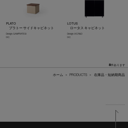
PLATO
LOTUS
プラトー サイドキャビネット
ロータス キャビネット
Design : GAMFRATESI
Design : IXC R&D
IXC
IXC
8
件あります
ホーム
>
PRODUCTS
>
在庫品・短納期商品