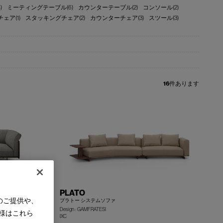
)
ミーティングテーブル(6)
カウンターテーブル(2)
コンソール(2)
ェア(1)
スタッキングチェア(2)
カウンターチェア(3)
スツール(3)
16
件あります
PLATO
のご提供や、
プラトー システムソファ
Design : GAMFRATESI
様はこれら
IXC