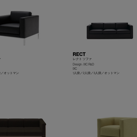
RECT
ァ
レクト ソファ
Design : IXC R&D
IXC
掛／オットマン
1人掛／2人掛／3人掛／オットマン
+