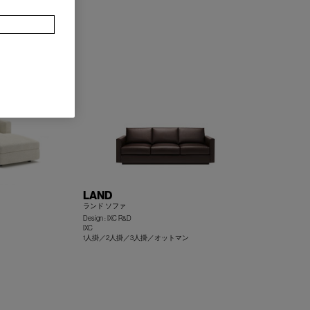
+
+
LAND
ランド ソファ
Design : IXC R&D
IXC
1人掛／2人掛／3人掛／オットマン
+
+