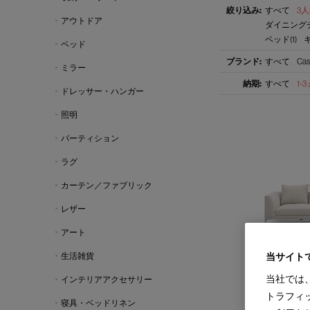
すべて
3人
アウトドア
ダイニングチ
ベッド(1)
ベッド
すべて
Cas
ミラー
すべて
1-
ドレッサー・ハンガー
照明
パーティション
ラグ
カーテン／ファブリック
レザー
アート
生活雑貨
当サイト
GRAB home
当社では
インテリアアクセサリー
グラブ ホーム ソフ
Design : IXC R&D
トラフィ
IXC
寝具・ベッドリネン