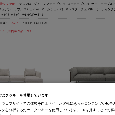
掛ソファ(16)
デスク(3)
ダイニングテーブル(7)
ローテーブル(3)
サイドテーブル(4
ェア(8)
ラウンジチェア(4)
アームチェア(8)
キャスターチェア(1)
ミーティングチ
キャビネット(4)
テレビボード(1)
sina(8)
IXC(16)
PHILIPPE HUREL(3)
3ヵ月［国内製作品］(16)
ではクッキーを使用しています
AMANE
、ウェブサイトでの体験を向上させ、お客様にあったコンテンツや広告
ァ
アマネ システムソファ
Design : GAMFRATESI
ックを分析するためにクッキーを使用しています。OKを押すことでお客
IXC