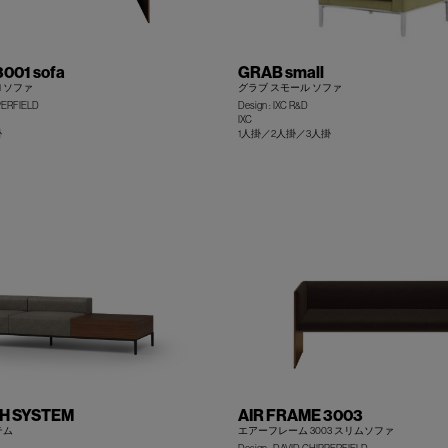
001 sofa
GRAB small
1 ソファ
グラブ スモール ソファ
PPERFIELD
Design : IXC R&D
IXC
掛
1人掛／2人掛／3人掛
+
H SYSTEM
AIR FRAME 3003
テム
エアーフレーム 3003 スリムソファ