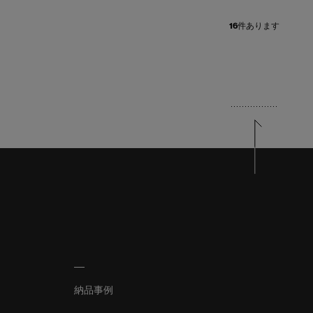
16
件あります
納品事例