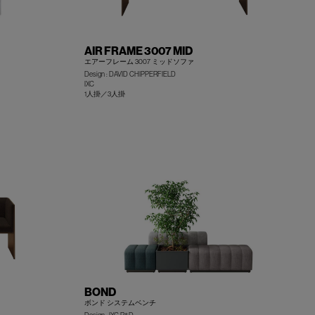
AIR FRAME 3007 MID
エアーフレーム 3007 ミッドソファ
Design : DAVID CHIPPERFIELD
IXC
1人掛／3人掛
+
+
BOND
ボンド システムベンチ