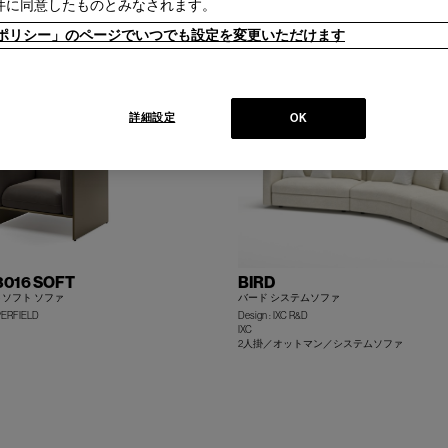
／システムソファ
件に同意したものとみなされます。
+
ieポリシー」のページでいつでも設定を変更いただけます
詳細設定
OK
3016 SOFT
BIRD
6 ソフト ソファ
バード システムソファ
PPERFIELD
Design : IXC R&D
IXC
2人掛／オットマン／システムソファ
+