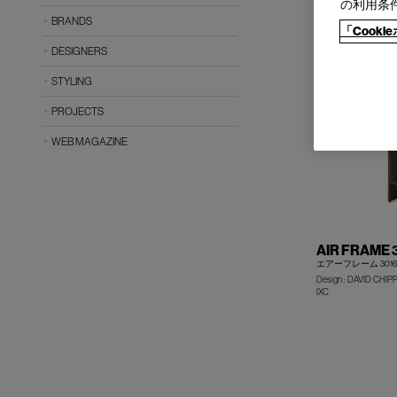
2人掛／オットマン
の利用条
BRANDS
「Cook
DESIGNERS
STYLING
PROJECTS
WEB MAGAZINE
AIR FRAME 
エアーフレーム 301
Design : DAVID CHI
IXC