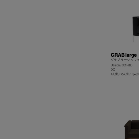
GRAB large
グラブ ラージ ソフ
Design : IXC R&D
IXC
1人掛／2人掛／3人