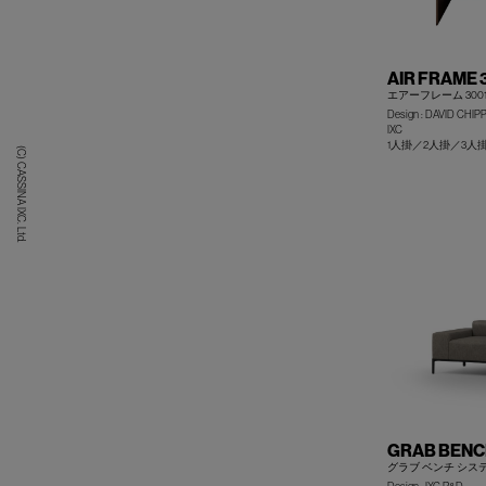
AIR FRAME 3
エアーフレーム 300
Design : DAVID CHI
IXC
1人掛／2人掛／3人
(C) CASSINA IXC. Ltd.
GRAB BENC
グラブ ベンチ シス