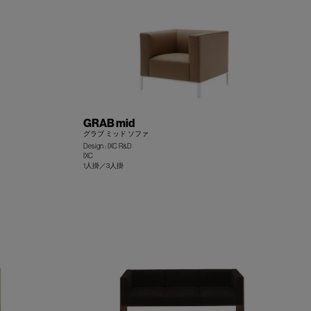
GRAB mid
グラブ ミッド ソファ
Design : IXC R&D
IXC
1人掛／3人掛
+
+