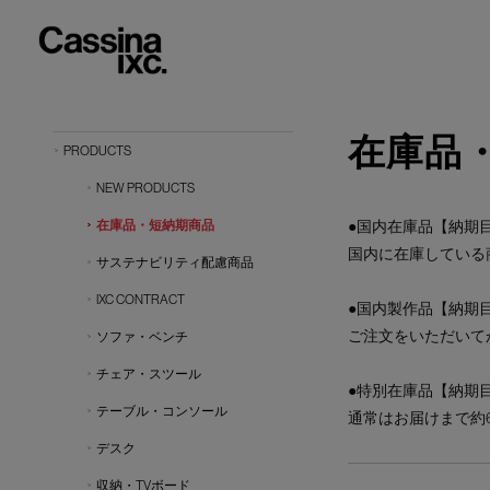
在庫品
PRODUCTS
NEW PRODUCTS
在庫品・短納期商品
●国内在庫品【納期目
国内に在庫している
サステナビリティ配慮商品
IXC CONTRACT
●国内製作品【納期目
ご注文をいただいて
ソファ・ベンチ
チェア・スツール
●特別在庫品【納期目
テーブル・コンソール
通常はお届けまで約
デスク
収納・TVボード