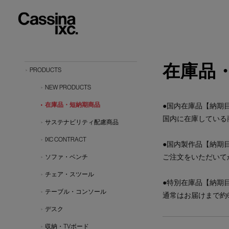
在庫品
PRODUCTS
NEW PRODUCTS
在庫品・短納期商品
●国内在庫品【納期目
国内に在庫している
サステナビリティ配慮商品
IXC CONTRACT
●国内製作品【納期目
ご注文をいただいて
ソファ・ベンチ
チェア・スツール
●特別在庫品【納期目
テーブル・コンソール
通常はお届けまで約
デスク
収納・TVボード