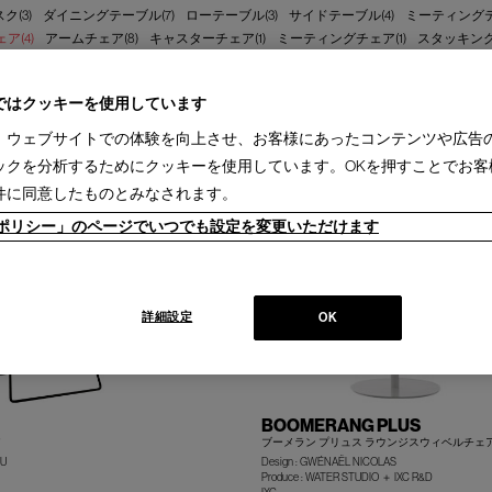
ク(3)
ダイニングテーブル(7)
ローテーブル(3)
サイドテーブル(4)
ミーティングテ
ア(4)
アームチェア(8)
キャスターチェア(1)
ミーティングチェア(1)
スタッキング
1)
sina(2)
IXC(4)
PHILIPPE HUREL(8)
ではクッキーを使用しています
3ヵ月［国内製作品］(4)
、ウェブサイトでの体験を向上させ、お客様にあったコンテンツや広告
ックを分析するためにクッキーを使用しています。OKを押すことでお客
件に同意したものとみなされます。
ieポリシー」のページでいつでも設定を変更いただけます
詳細設定
OK
BOOMERANG PLUS
ア
ブーメラン プリュス ラウンジスウィベルチェ
SU
Design : GWÉNAËL NICOLAS
Produce : WATER STUDIO ＋ IXC R&D