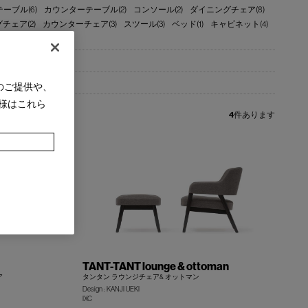
ーブル(6)
カウンターテーブル(2)
コンソール(2)
ダイニングチェア(8)
チェア(2)
カウンターチェア(3)
スツール(3)
ベッド(1)
キャビネット(4)
のご提供や、
様はこれら
4
件あります
TANT-TANT lounge & ottoman
ア
タンタン ラウンジチェア& オットマン
Design : KANJI UEKI
IXC