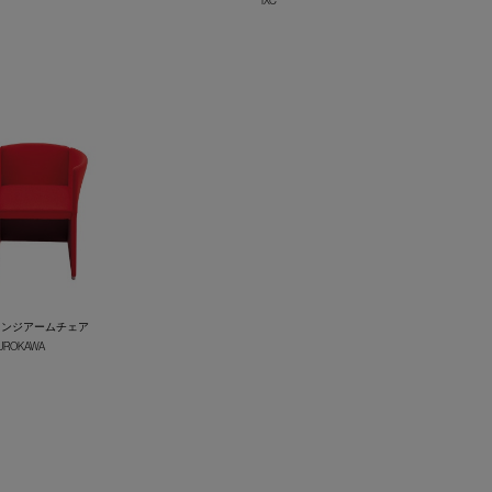
IXC
+
ウンジアームチェア
 KUROKAWA
+