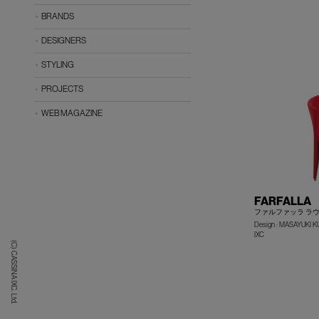
BRANDS
DESIGNERS
STYLING
PROJECTS
WEB MAGAZINE
FARFALLA
ファルファッラ ラ
Design : MASAYUKI
IXC
(C) CASSINA IXC. Ltd.