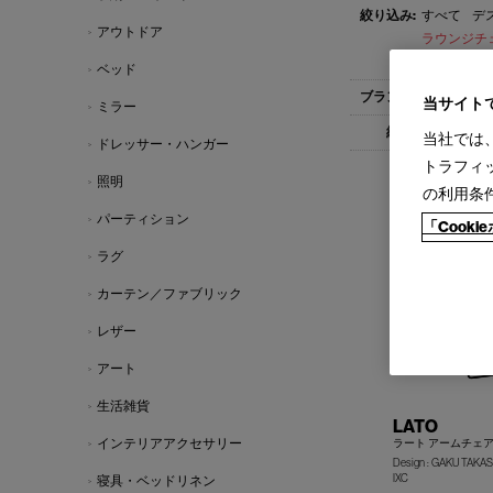
すべて
デス
アウトドア
ラウンジチェ
テレビボード(
ベッド
すべて
Cas
当サイト
ミラー
すべて
1-
当社では
ドレッサー・ハンガー
トラフィ
照明
の利用条
パーティション
「Cook
ラグ
カーテン／ファブリック
レザー
アート
生活雑貨
LATO
インテリアアクセサリー
ラート アームチェ
Design : GAKU TAKA
IXC
寝具・ベッドリネン