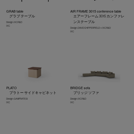
GRAB table
AIR FRAME 3015 conference table
グラブ テーブル
エアーフレーム 3015 カンファレ
ンステーブル
Design : IXC R&D
IXC
Design : DAVID CHIPPERFIELD＋IXC R&D
IXC
PLATO
BRIDGE sofa
プラトー サイドキャビネット
ブリッジ ソファ
Design : GAMFRATESI
Design : IXC R&D
IXC
IXC