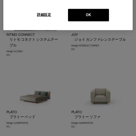
詳細設定
OK
RITMO CONNECT
JOY
リトモ コネクト システムテー
ジョイ カンファレンステーブル
ブル
Design : RODRIGO TORRES
IXC
Design : IXC R&D
IXC
PLATO
PLATO
プラトー ベッド
プラトー ソファ
Design : GAMFRATESI
Design : GAMFRATESI
IXC
IXC