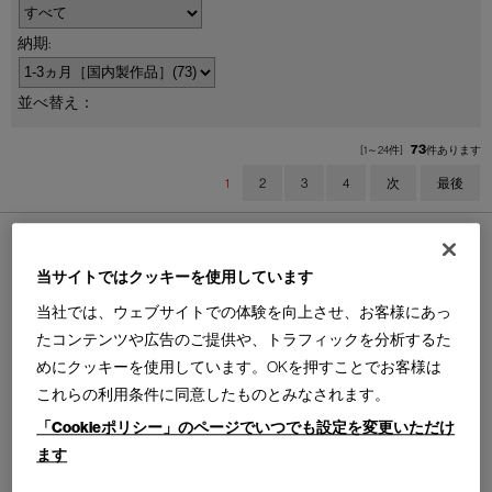
並べ替え：
73
[1～24件]
件あります
1
2
3
4
次
最後
当サイトではクッキーを使用しています
当社では、ウェブサイトでの体験を向上させ、お客様にあっ
BROAD desk side cabinet type
PLATO
たコンテンツや広告のご提供や、トラフィックを分析するた
ブロード サイドキャビネット付
プラトー キャビネット
めにクッキーを使用しています。OKを押すことでお客様は
デスク
Design : GAMFRATESI
IXC
これらの利用条件に同意したものとみなされます。
Design : IXC R&D
IXC
「Cookieポリシー」のページでいつでも設定を変更いただけ
ます