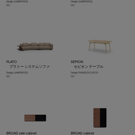
Design : GAMFRATESI
Design : GAMFRATESI
IXC
IXC
PLATO
SEPION
プラトー システムソファ
セピオン テーブル
Design : GAMFRATESI
Design : FRANCESCO ROTA
IXC
IXC
BROAD side cabinet
BROAD cabinet