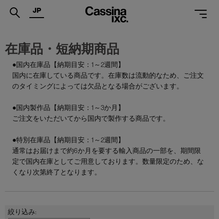
JP
.
在庫品・短納期商品
PRODUCTS
●国内在庫品【納期目安：1～2週間】
国内に在庫している商品です。在庫数は流動的なため、ご注文
SERVICES
のタイミングによっては欠品となる場合がございます。
PROJECTS
●国内製作品【納期目安：1～3か月】
MAGAZINE
ご注文をいただいてから国内で製作する商品です。
SUPPORT
●特別在庫品【納期目安：1～2週間】
通常はお届けまで約6か月を要する輸入商品の一部を、期間限
SHOPS
定で国内在庫としてご用意しております。数量限定のため、な
くなり次第終了となります。
CATALOGUES
PROFESSIONAL
ONLINE STORE
お問合せ