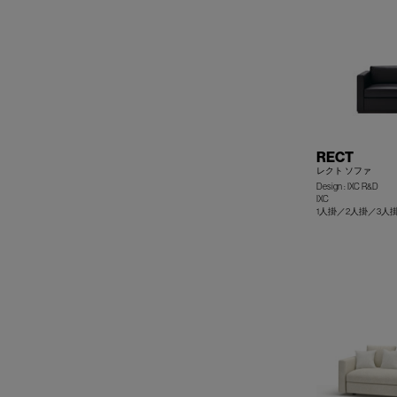
RECT
レクト ソファ
Design : IXC R&D
IXC
1人掛／2人掛／3人