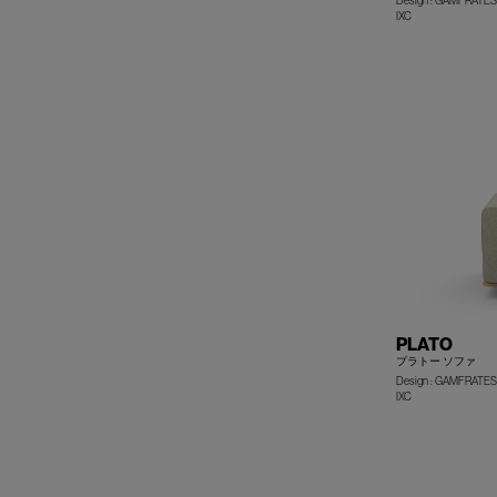
Design : GAMFRATES
IXC
PLATO
プラトー ソファ
Design : GAMFRATES
IXC