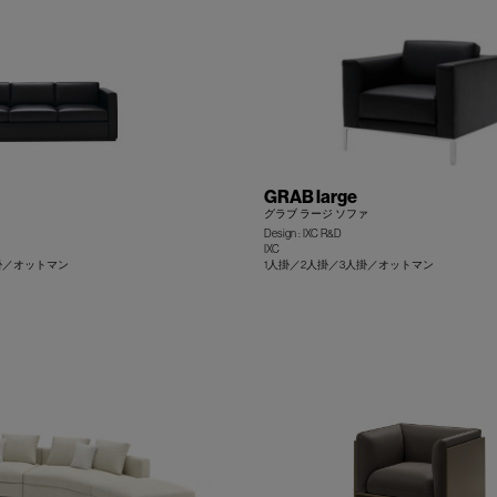
GRAB large
グラブ ラージ ソファ
Design : IXC R&D
IXC
掛／オットマン
1人掛／2人掛／3人掛／オットマン
+