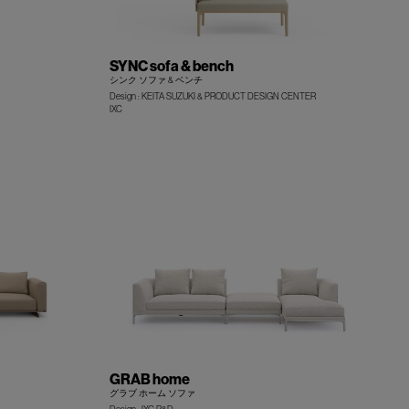
SYNC sofa & bench
シンク ソファ & ベンチ
Design : KEITA SUZUKI & PRODUCT DESIGN CENTER
IXC
+
+
GRAB home
グラブ ホーム ソファ