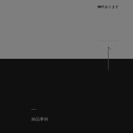
16
件あります
納品事例