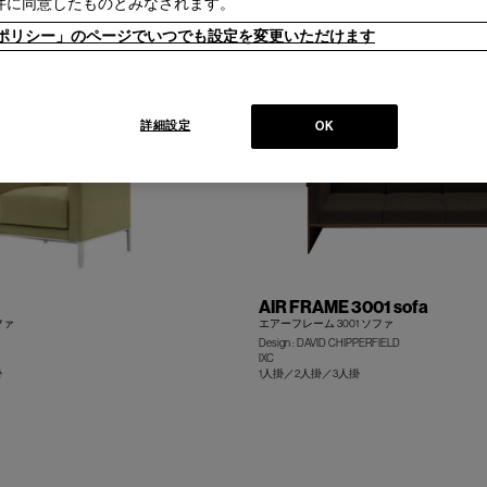
件に同意したものとみなされます。
人掛／システムソファ
+
ieポリシー」のページでいつでも設定を変更いただけます
詳細設定
OK
AIR FRAME 3001 sofa
ファ
エアーフレーム 3001 ソファ
Design : DAVID CHIPPERFIELD
IXC
掛
1人掛／2人掛／3人掛
+