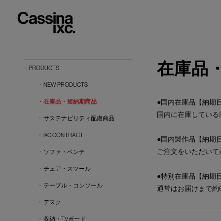
在庫品
PRODUCTS
NEW PRODUCTS
在庫品・短納期商品
●国内在庫品【納期目
国内に在庫している
サステナビリティ配慮商品
IXC CONTRACT
●国内製作品【納期目
ご注文をいただいて
ソファ・ベンチ
チェア・スツール
●特別在庫品【納期目
テーブル・コンソール
通常はお届けまで約
デスク
収納・TVボード