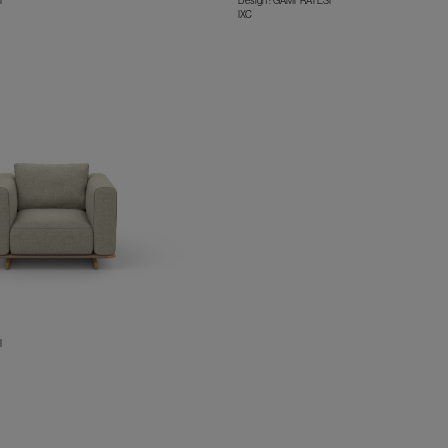
I
Design : GAMFRATESI
IXC
+
I
+