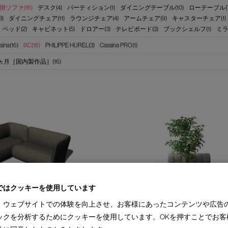
掛ソファ(16)
デスク(4)
パーティション(1)
ダイニングテーブル(10)
ローテーブル(7
)
ダイニングチェア(11)
ラウンジチェア(4)
アームチェア(9)
キャスターチェア(1)
ベッド(2)
キャビネット(5)
ドロアー(3)
テレビボード(3)
ブックシェルフ(1)
ミラー
sina(16)
IXC(16)
PHILIPPE HUREL(3)
Cassina PRO(1)
3ヵ月［国内製作品］(16)
ではクッキーを使用しています
BOND
、ウェブサイトでの体験を向上させ、お客様にあったコンテンツや広告
ファ
ボンド システムベンチ
O ROTA
Design : IXC R&D
ックを分析するためにクッキーを使用しています。OKを押すことでお客
IXC