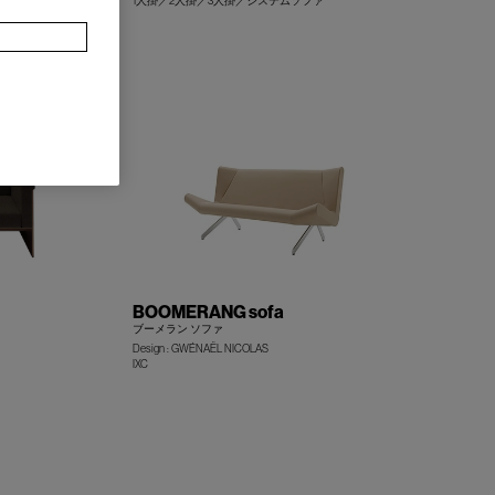
1人掛／2人掛／3人掛／システムソファ
+
+
BOOMERANG sofa
ブーメラン ソファ
Design : GWÉNAËL NICOLAS
IXC
+
+