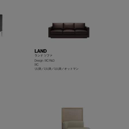
LAND
ランド ソファ
Design : IXC R&D
IXC
1人掛／2人掛／3人掛／オットマン
+
+