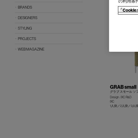
の利用条
1人掛／2人掛／3
BRANDS
「Cook
DESIGNERS
STYLING
PROJECTS
WEB MAGAZINE
GRAB small
グラブ スモール ソ
Design : IXC R&D
IXC
1人掛／2人掛／3人