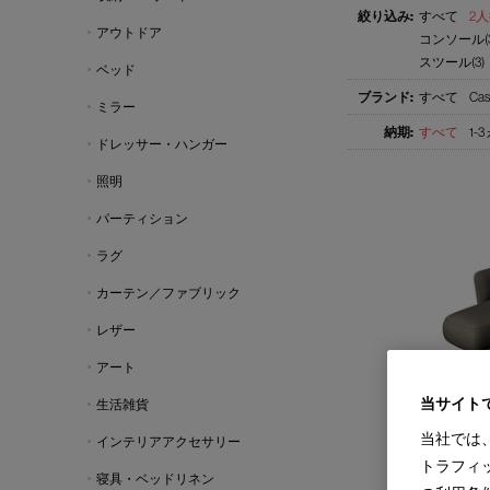
すべて
2人
アウトドア
コンソール(3
スツール(3)
ベッド
すべて
Cas
ミラー
すべて
1-
ドレッサー・ハンガー
照明
パーティション
ラグ
カーテン／ファブリック
レザー
アート
当サイト
生活雑貨
FORO
当社では
インテリアアクセサリー
フォロ システムソ
Design : FRANCESC
トラフィ
IXC
寝具・ベッドリネン