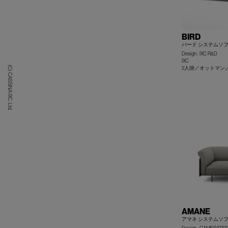
BIRD
バード システムソ
Design : IXC R&D
IXC
(C) CASSINA IXC. Ltd.
2人掛／オットマン
AMANE
アマネ システムソ