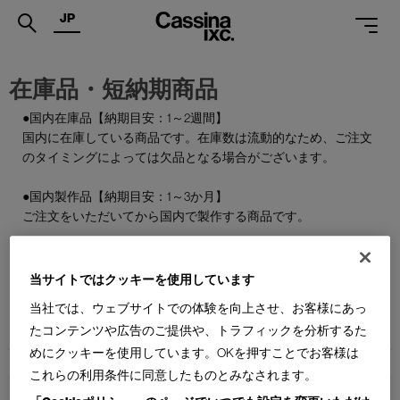
JP
.
在庫品・短納期商品
PRODUCTS
●国内在庫品【納期目安：1～2週間】
国内に在庫している商品です。在庫数は流動的なため、ご注文
SERVICES
のタイミングによっては欠品となる場合がございます。
PROJECTS
●国内製作品【納期目安：1～3か月】
MAGAZINE
ご注文をいただいてから国内で製作する商品です。
SUPPORT
●特別在庫品【納期目安：1～2週間】
通常はお届けまで約6か月を要する輸入商品の一部を、期間限
当サイトではクッキーを使用しています
SHOPS
定で国内在庫としてご用意しております。数量限定のため、な
当社では、ウェブサイトでの体験を向上させ、お客様にあっ
くなり次第終了となります。
CATALOGUES
たコンテンツや広告のご提供や、トラフィックを分析するた
めにクッキーを使用しています。OKを押すことでお客様は
PROFESSIONAL
これらの利用条件に同意したものとみなされます。
ONLINE STORE
お問合せ