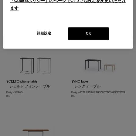
「Cookieポリシー」のページでいつでも設定を変更いただけ
ます
並べ替え：
詳細設定
OK
3
件あります
SCELTO phone table
SYNC table
シェルト フォンテーブル
シンク テーブル
Design : IXC R&D
Design : KEITA SUZUKI & PRODUCT DESIGN CENTER
IXC
IXC