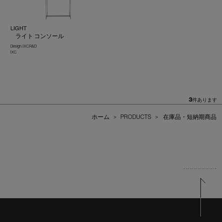
LIGHT
ライト コンソール
Design : IXC R&D
IXC
3
件あります
ホーム
>
PRODUCTS
>
在庫品・短納期商品