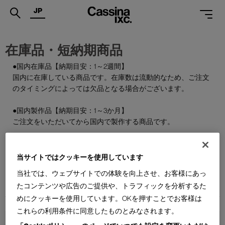
JP
.
在庫品・短納期商品
PRODUCTS
●国内在庫品【納期目安：1～2週間】
国内に在庫している商品です。在庫数は流動的なため、ご注文
SERVICES
のタイミングによっては欠品となる場合がございます。
PROJECTS
●国内製作品【納期目安：1～3か月】
MAGAZINE
ご注文をいただいてから国内で製作する商品です。
SUPPORT
●特別在庫品【納期目安：1～2週間】
通常はお届けまで約6か月を要する輸入商品の一部を、期間限
当サイトではクッキーを使用しています
SHOPS
定で国内在庫としてご用意しております。数量限定のため、な
当社では、ウェブサイトでの体験を向上させ、お客様にあっ
くなり次第終了となります。
CATALOGUES
たコンテンツや広告のご提供や、トラフィックを分析するた
めにクッキーを使用しています。OKを押すことでお客様は
PROFESSIONAL
これらの利用条件に同意したものとみなされます。
ONLINE STORE
お問合せ