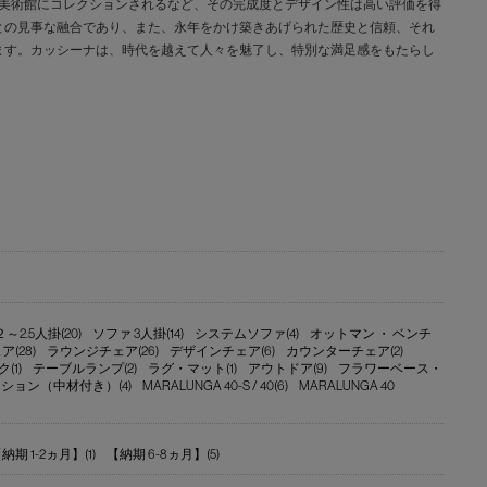
な美術館にコレクションされるなど、その完成度とデザイン性は高い評価を得
との見事な融合であり、また、永年をかけ築きあげられた歴史と信頼、それ
ます。カッシーナは、時代を越えて人々を魅了し、特別な満足感をもたらし
2.5人掛(20)
ソファ 3人掛(14)
システムソファ(4)
オットマン ・ ベンチ
(28)
ラウンジチェア(26)
デザインチェア(6)
カウンターチェア(2)
(1)
テーブルランプ(2)
ラグ・マット(1)
アウトドア(9)
フラワーベース・
ション（中材付き）(4)
MARALUNGA 40-S / 40(6)
MARALUNGA 40
納期 1-2ヵ月】(1)
【納期 6-8ヵ月】(5)