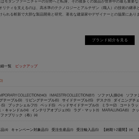
にはモダンファーニチャーの分野へと転身、その後多くの製品が世界中の最も重要
オリティを支えるのは、高水準のテクノロジーとアルチザン（職人）の技術の継承
けられる斬新で大胆な製品開発と研究、著名な建築家やデザイナーとの協業にあり
ブランド紹介を見る
詳細一覧
ピックアップ
0)
PORARY COLLECTION(140)
I MAESTRI COLLECTION(87)
ソファ1人掛(24)
ソファ２～
グテーブル(9)
リビングテーブル(6)
サイドテーブル(15)
デスク(1)
ダイニングチェア
5)
ブックシェルフ(1)
ベッド(5)
ベッドサイドテーブル(1)
ミラー(2)
コートラック
・キャンドル(14)
インテリアオブジェ(16)
ラグ・マット(1)
MARALUNGA(6)
クッ
ファブリック（布）(4)
(4)
キャンペーン対象品(5)
受注生産品(1)
受注輸入品(5)
【納期 1-2週間】(4)
【