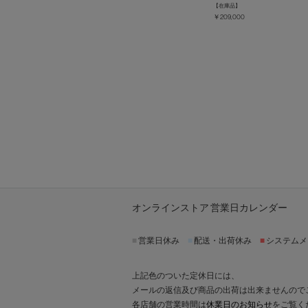
【在庫品】
￥209,000
オンラインストア 営業日カレンダー
■
営業日休み
■
配送・出荷休み
■
システムメ
上記色のついた定休日には、
メールの返信及び商品の出荷は出来ませんので
各店舗の営業時間は
休業日のお知らせ
をご覧く