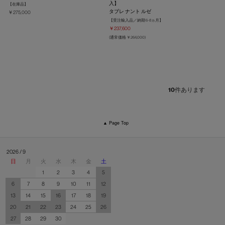
入】
【在庫品】
タブレ ナント ルゼ
￥275,000
【受注輸入品／納期 6-8ヵ月】
￥237,600
(通常価格 ￥264,000)
10
件あります
▲ Page Top
2026 / 9
日
月
火
水
木
金
土
1
2
3
4
5
6
7
8
9
10
11
12
13
14
15
16
17
18
19
20
21
22
23
24
25
26
27
28
29
30