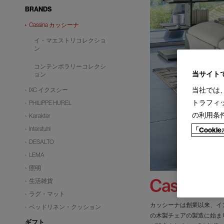
BRANDS
Cassina カッシーナ
イ・マエストリコレクショ
ン
コンテンポラリーコレクシ
当サイト
ョン
当社では
IXC イクスシー
トラフィ
PHILIPPE HUREL
の利用条
Karakter
Interstuhl
「Cook
DESALTO
LEMA
照明
生活雑貨
ラグ・マット
カッシーナは創業以来、イ
ベッドリネン・クッション
の木製チェアの製造に始ま
ギフト