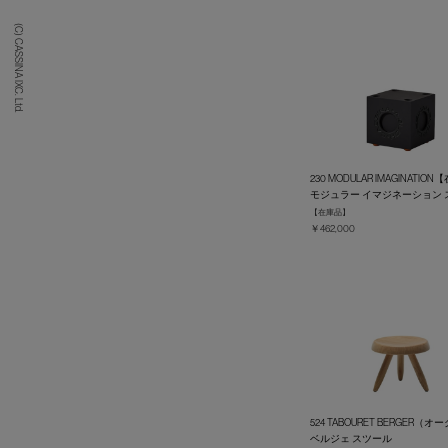
(C) CASSINA IXC. Ltd.
230 MODULAR IMAGINATIO
モジュラー イマジネーション 
【在庫品】
￥462,000
524 TABOURET BERGER（オ
ベルジェ スツール