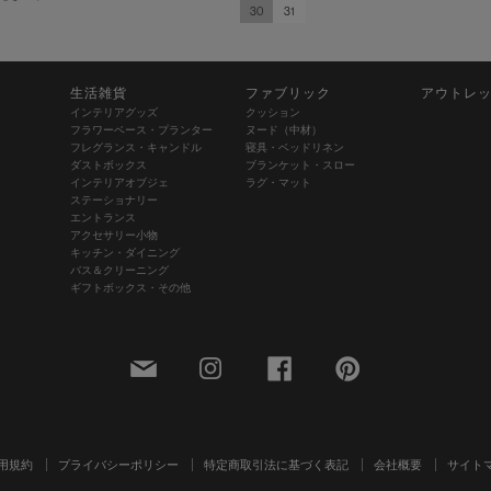
30
31
生活雑貨
ファブリック
アウトレ
インテリアグッズ
クッション
フラワーベース・プランター
ヌード（中材）
フレグランス・キャンドル
寝具・ベッドリネン
ダストボックス
ブランケット・スロー
インテリアオブジェ
ラグ・マット
ステーショナリー
エントランス
アクセサリー小物
キッチン・ダイニング
バス＆クリーニング
ギフトボックス・その他
用規約
プライバシーポリシー
特定商取引法に基づく表記
会社概要
サイト