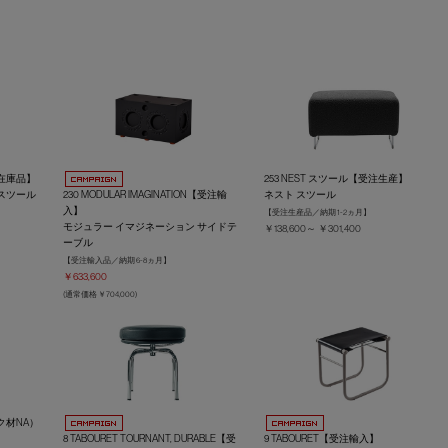
N【在庫品】
253 NEST スツール【受注生産】
スツール
230 MODULAR IMAGINATION【受注輸
ネスト スツール
入】
【受注生産品／納期 1-2ヵ月】
モジュラー イマジネーション サイドテ
￥138,600～ ￥301,400
ーブル
【受注輸入品／納期 6-8ヵ月】
￥633,600
(通常価格 ￥704,000)
ーク材NA）
8 TABOURET TOURNANT, DURABLE【受
9 TABOURET【受注輸入】