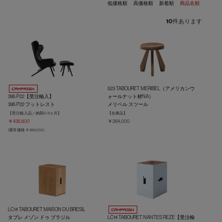
低価格順
高価格順
新着順
商品名順
10
件あります
523 TABOURET MERIBEL（アメリカンウ
395 P22【受注輸入】
ォールナット材NA）
395 P22 フットレスト
メリベル スツール
【受注輸入品／納期 6-8ヵ月】
【在庫品】
￥435,600
￥264,000
(通常価格 ￥484,000)
LC14 TABOURET MAISON DU BRESIL
タブレ メゾン ドゥ ブラジル
LC14 TABOURET NANTES REZE【受注輸