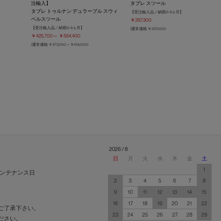
注輸入】
タブレ スツール
タブレ トゥルナン デュラーブル スウィ
【受注輸入品／納期 6-8ヵ月】
ベルスツール
￥267,300
【受注輸入品／納期 6-8ヵ月】
(通常価格 ￥297,000)
￥425,700～ ￥554,400
(通常価格 ￥473,000～￥616,000)
2026 / 8
日
月
火
水
木
金
土
1
ンテナンス日
2
3
4
5
6
7
8
9
10
11
12
13
14
15
16
17
18
19
20
21
22
ご了承下さい。
23
24
25
26
27
28
29
ださい。