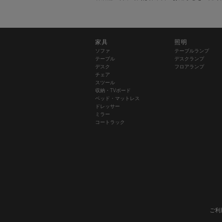
家具
照明
ソファ
テーブルランプ
テーブル
デスクランプ
デスク
フロアランプ
チェア
スツール
収納・TVボード
ベッド・マットレス
ドレッサー
ミラー
コートラック
ご利