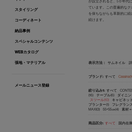
が設立されると、5０年代
ています。この普遍的なク
スタイリング
を保ちながらも革新的に続
続けます。
コーディネート
納品事例
スペシャルコンテンツ
WEBカタログ
張地・マテリアル
表示方法：
サムネイル
すべて
Cassina(1
メールニュース登録
すべて
CONTEM
(16)
テーブル(6)
ダイニン
スツール(10)
キャビネット(
プランター(1)
フレグランス
MAXI(3)
55×55㎝(4)
素材＝
すべて
国内在庫品