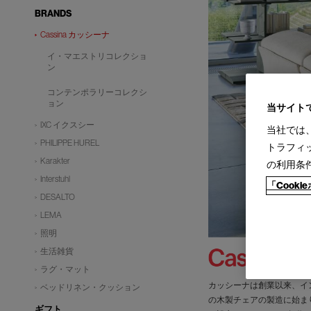
BRANDS
Cassina カッシーナ
イ・マエストリコレクショ
ン
コンテンポラリーコレクシ
ョン
当サイト
IXC イクスシー
当社では
PHILIPPE HUREL
トラフィ
Karakter
の利用条
Interstuhl
「Cook
DESALTO
LEMA
照明
生活雑貨
ラグ・マット
カッシーナは創業以来、イ
ベッドリネン・クッション
の木製チェアの製造に始ま
ギフト