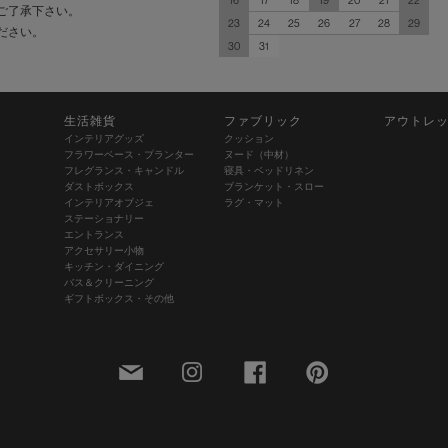
ご了承下さい。
23
24
25
26
27
28
29
ださい。
30
31
生活雑貨
ファブリック
アウトレ
インテリアグッズ
クッション
フラワーベース・プランター
ヌード（中材）
フレグランス・キャンドル
寝具・ベッドリネン
ダストボックス
ブランケット・スロー
インテリアオブジェ
ラグ・マット
ステーショナリー
エントランス
アクセサリー小物
キッチン・ダイニング
バス＆クリーニング
ギフトボックス・その他