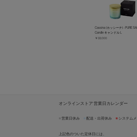
Cassina (カッシーナ) - PURE S
Candle キャンドル L
￥33,000
オンラインストア 営業日カレンダー
■
営業日休み
■
配送・出荷休み
■
システムメ
上記色のついた定休日には、