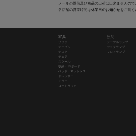
メールの返信及び商品の出荷は出来ませんので
各店舗の営業時間は
休業日のお知らせ
をご覧く
家具
照明
ソファ
テーブルランプ
テーブル
デスクランプ
デスク
フロアランプ
チェア
スツール
収納・TVボード
ベッド・マットレス
ドレッサー
ミラー
コートラック