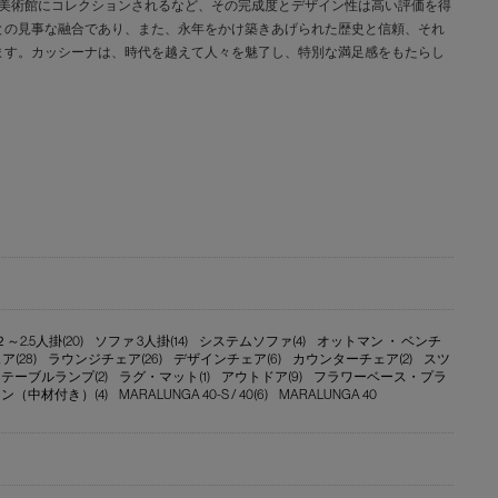
な美術館にコレクションされるなど、その完成度とデザイン性は高い評価を得
との見事な融合であり、また、永年をかけ築きあげられた歴史と信頼、それ
ます。カッシーナは、時代を越えて人々を魅了し、特別な満足感をもたらし
2.5人掛(20)
ソファ 3人掛(14)
システムソファ(4)
オットマン ・ ベンチ
(28)
ラウンジチェア(26)
デザインチェア(6)
カウンターチェア(2)
スツ
テーブルランプ(2)
ラグ・マット(1)
アウトドア(9)
フラワーベース・プラ
ン（中材付き）(4)
MARALUNGA 40-S / 40(6)
MARALUNGA 40