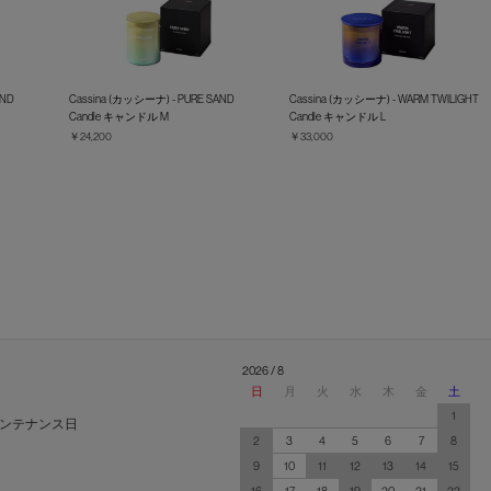
AND
Cassina (カッシーナ) - PURE SAND
Cassina (カッシーナ) - WARM TWILIGHT
Candle キャンドル M
Candle キャンドル L
￥24,200
￥33,000
2026 / 8
日
月
火
水
木
金
土
1
ンテナンス日
2
3
4
5
6
7
8
9
10
11
12
13
14
15
16
17
18
19
20
21
22