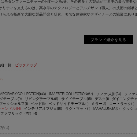
にはモダンファーニチャーの分野へと転身、その後多くの製品が世界中の最も重要
オリティを支えるのは、高水準のテクノロジーとアルチザン（職人）の技術の継承
けられる斬新で大胆な製品開発と研究、著名な建築家やデザイナーとの協業にあり
ブランド紹介を見る
詳細一覧
ピックアップ
4)
PORARY COLLECTION(140)
I MAESTRI COLLECTION(87)
ソファ1人掛(24)
ソファ２～
グテーブル(9)
リビングテーブル(6)
サイドテーブル(15)
デスク(1)
ダイニングチェア
ブックシェルフ(1)
ベッド(5)
ベッドサイドテーブル(1)
ミラー(2)
コートラック(1)
ンドル(14)
インテリアオブジェ(16)
ラグ・マット(1)
MARALUNGA(6)
クッショ
ファブリック（布）(4)
(14)