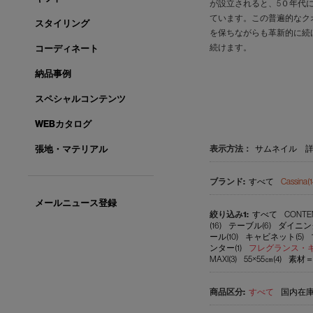
が設立されると、5０年代
ています。この普遍的なク
スタイリング
を保ちながらも革新的に続
続けます。
コーディネート
納品事例
スペシャルコンテンツ
WEBカタログ
表示方法：
サムネイル
張地・マテリアル
すべて
Cassina(1
メールニュース登録
すべて
CONTEM
(16)
テーブル(6)
ダイニン
ール(10)
キャビネット(5)
ンター(1)
フレグランス・キャ
MAXI(3)
55×55㎝(4)
素材＝
すべて
国内在庫品