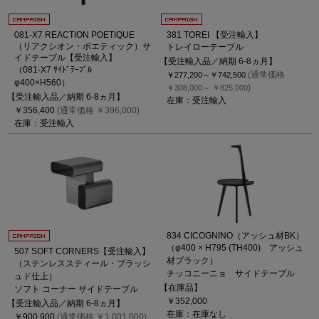
081-X7 REACTION POETIQUE
381 TOREI 【受注輸入】
（リアクシオン・ポエティック）サ
トレイローテーブル
イドテーブル【受注輸入】
【受注輸入品／納期 6-8ヵ月】
（081-X7 ｻｲﾄﾞﾃｰﾌﾞﾙ
(通常価格
￥277,200～
￥742,500
φ400×H560）
)
￥308,000～
￥825,000
【受注輸入品／納期 6-8ヵ月】
在庫：受注輸入
￥356,400
(通常価格 ￥396,000)
在庫：受注輸入
834 CICOGNINO（アッシュ材BK）
（φ400 × H795 (TH400) アッシュ
507 SOFT CORNERS【受注輸入】
材ブラック）
（ステンレススティール・ブラッシ
チッコニーニョ サイドテーブル
ュド仕上）
【在庫品】
ソフト コーナー サイドテーブル
￥352,000
【受注輸入品／納期 6-8ヵ月】
在庫：在庫なし
￥900,900
(通常価格 ￥1,001,000)