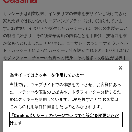
カッシーナは創業以来、インテリアの未来をデザインし続けてきた
家具業界では数少ないリーディングブランドとして知られていま
す。17世紀、イタリアで誕生したカッシーナは、教会の木製チェア
の製造に始まり、その後豪華客船の内装などを手掛け、技術力を確
かなものとしました。1927年にチェーザレ・カッシーナとウンベル
ト・カッシーナによってカッシーナ社が設立されると、5０年代には
モダンファーニチャーの分野へと転身、その後多くの製品が世界中
の最も重要な美術館にコレクションされるなど、その完成度とデザ
イン性は高い評価を得ています。この普遍的なクオリティを支える
当サイトではクッキーを使用しています
のは、高水準のテクノロジーとアルチザン（職人）の技術の継承と
当社では、ウェブサイトでの体験を向上させ、お客様にあっ
の見事な融合であり、また、永年をかけ築きあげられた歴史と信
たコンテンツや広告のご提供や、トラフィックを分析するた
頼、それを保ちながらも革新的に続けられる斬新で大胆な製品開発
めにクッキーを使用しています。OKを押すことでお客様は
と研究、著名な建築家やデザイナーとの協業にあります。カッシー
これらの利用条件に同意したものとみなされます。
ナは、時代を越えて人々を魅了し、特別な満足感をもたらし続けま
「Cookieポリシー」のページでいつでも設定を変更いただ
す。
けます