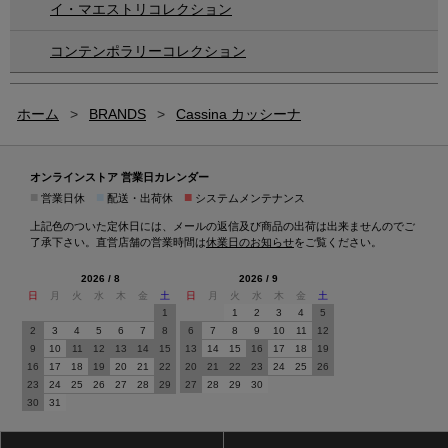
イ・マエストリコレクション
コンテンポラリーコレクション
ホーム
>
BRANDS
>
Cassina カッシーナ
オンラインストア 営業日カレンダー
■
■
■
営業日休
配送・出荷休
システムメンテナンス
上記色のついた定休日には、メールの返信及び商品の出荷は出来ませんのでご
了承下さい。直営店舗の営業時間は
休業日のお知らせ
をご覧ください。
2026 / 8
2026 / 9
日
月
火
水
木
金
土
日
月
火
水
木
金
土
1
1
2
3
4
5
2
3
4
5
6
7
8
6
7
8
9
10
11
12
9
10
11
12
13
14
15
13
14
15
16
17
18
19
16
17
18
19
20
21
22
20
21
22
23
24
25
26
23
24
25
26
27
28
29
27
28
29
30
30
31