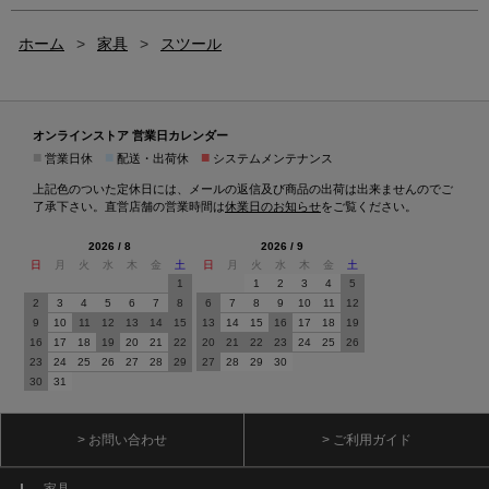
ホーム
>
家具
>
スツール
オンラインストア 営業日カレンダー
■
■
■
営業日休
配送・出荷休
システムメンテナンス
上記色のついた定休日には、メールの返信及び商品の出荷は出来ませんのでご
了承下さい。直営店舗の営業時間は
休業日のお知らせ
をご覧ください。
2026 / 8
2026 / 9
日
月
火
水
木
金
土
日
月
火
水
木
金
土
1
1
2
3
4
5
2
3
4
5
6
7
8
6
7
8
9
10
11
12
9
10
11
12
13
14
15
13
14
15
16
17
18
19
16
17
18
19
20
21
22
20
21
22
23
24
25
26
23
24
25
26
27
28
29
27
28
29
30
30
31
> お問い合わせ
> ご利用ガイド