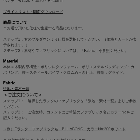
ベンチ W1220 × D520 × H410mm
プライスリスト・図面ダウンロード
商品について
＊お選び頂いた仕様で生産する商品になります。
ステップ1：右のプルダウンより仕様を選択してください。（価格とカートが表
示されます。）
ステップ2：素材やファブリックについては、「Fabric」を参照ください。
Material
本体＝木製内部構造・ポリウレタンフォーム・ポリエステルパッディング・カ
バリング、脚＝スティールパイプ・クロムめっき仕上、脚端：グライド。
Fabric
張地・素材一覧
＜ご注文について＞
ステップ1： 選択したランクのファブリックを「張地・素材一覧」よりご参照
ください。
ステップ2： ご注文時、コメントにご希望のファブリック名とカラーNoをご
記入ください。
（例）Eランク ファブリック名：BILLABONG カラーNo:200ホワイト