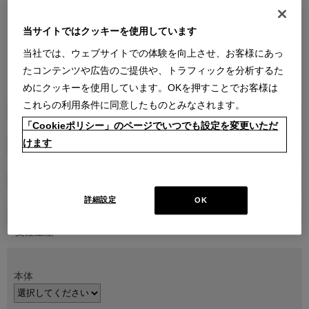
当サイトではクッキーを使用しています
当社では、ウェブサイトでの体験を向上させ、お客様にあっ
たコンテンツや広告のご提供や、トラフィックを分析するた
●
●
●
めにクッキーを使用しています。OKを押すことでお客様は
これらの利用条件に同意したものとみなされます。
商品属性
「Cookieポリシー」のページでいつでも設定を変更いただ
家具
けます
品番
1CAN07400000000A
販売価格
￥138,600～ ￥301,400
詳細設定
OK
在庫
受注生産
本体