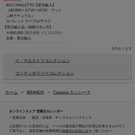
833 CAVALETTO【受注輸入】
（W1800 × D710 × H710 アッシ
ュ材ナチュラル）
カバレット テーブル/デスク
【受注輸入品／納期 6-8ヵ月】
￥990,000
(通常価格 ￥1,100,000)
在庫：受注輸入
1
件あります
イ・マエストリコレクション
コンテンポラリーコレクション
ホーム
>
BRANDS
>
Cassina カッシーナ
オンラインストア 営業日カレンダー
■
■
■
営業日休
配送・出荷休
システムメンテナンス
上記色のついた定休日には、メールの返信及び商品の出荷は出来ませんのでご
了承下さい。直営店舗の営業時間は
休業日のお知らせ
をご覧ください。