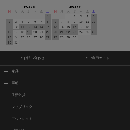
2026 / 8
2026 / 9
日
月
火
水
木
金
土
日
月
火
水
木
金
土
1
1
2
3
4
5
2
3
4
5
6
7
8
6
7
8
9
10
11
12
9
10
11
12
13
14
15
13
14
15
16
17
18
19
16
17
18
19
20
21
22
20
21
22
23
24
25
26
23
24
25
26
27
28
29
27
28
29
30
30
31
> お問い合わせ
> ご利用ガイド
家具
照明
生活雑貨
ファブリック
アウトレット
ブランド