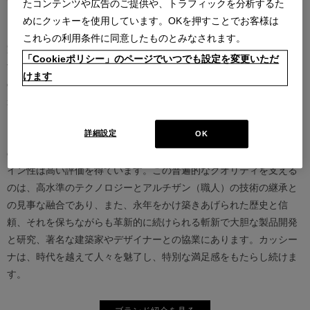
たコンテンツや広告のご提供や、トラフィックを分析するた
めにクッキーを使用しています。OKを押すことでお客様は
カッシーナは創業以来、インテリアの未来をデザインし続けてきた
これらの利用条件に同意したものとみなされます。
家具業界では数少ないリーディングブランドとして知られていま
「Cookieポリシー」のページでいつでも設定を変更いただ
す。17世紀、イタリアで誕生したカッシーナは、教会の木製チェア
けます
の製造に始まり、その後豪華客船の内装などを手掛け、技術力を確
かなものとしました。1927年にチェーザレ・カッシーナとウンベル
ト・カッシーナによってカッシーナ社が設立されると、5０年代には
詳細設定
OK
モダンファーニチャーの分野へと転身、その後多くの製品が世界中
の最も重要な美術館にコレクションされるなど、その完成度とデザ
イン性は高い評価を得ています。この普遍的なクオリティを支える
のは、高水準のテクノロジーとアルチザン（職人）の技術の継承と
の見事な融合であり、また、永年をかけ築きあげられた歴史と信
頼、それを保ちながらも革新的に続けられる斬新で大胆な製品開発
と研究、著名な建築家やデザイナーとの協業にあります。カッシー
ナは、時代を越えて人々を魅了し、特別な満足感をもたらし続けま
す。