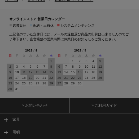
オンラインストア 営業日カレンダー
■
■
■
営業日休
配送・出荷休
システムメンテナンス
上記色のついた定休日には、メールの返信及び商品の出荷は出来ませんのでご
了承下さい。直営店舗の営業時間は
休業日のお知らせ
をご覧ください。
2026 / 8
2026 / 9
日
月
火
水
木
金
土
日
月
火
水
木
金
土
1
1
2
3
4
5
2
3
4
5
6
7
8
6
7
8
9
10
11
12
9
10
11
12
13
14
15
13
14
15
16
17
18
19
16
17
18
19
20
21
22
20
21
22
23
24
25
26
23
24
25
26
27
28
29
27
28
29
30
30
31
> お問い合わせ
> ご利用ガイド
家具
照明