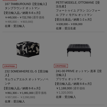
PETIT MODELE, OTTOMANE【受
167 TAMBUROUND【受注輸入】
注生産】
タンブラウンド オットマン
フォートゥイユ グラン コンフォー
【受注輸入品／納期 6-8ヵ月】
ル プティ モデル オットマン
(通常価格
￥445,500～
￥722,700
【受注生産品／納期 1-2ヵ月】
)
￥495,000～
￥803,000
￥638,000～
￥836,000
在庫：受注輸入
在庫：受注生産
241-00 PRIVE オットマン 黒革【受
232 SOMEWHERE EL-S【受注輸
注輸入】
入】
プリヴェ オットマン
サムウェアエルス オットマン／ベ
ンチ
【受注輸入品／納期 6-8ヵ月】
【受注輸入品／納期 6-8ヵ月】
￥1,188,000
(通常価格
￥1,320,000)
(通常価格
￥861,300～
￥1,881,000
在庫：受注輸入
)
￥957,000～
￥2,090,000
在庫：受注輸入