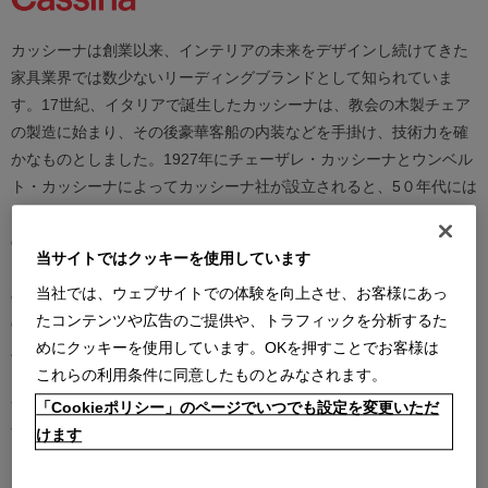
カッシーナは創業以来、インテリアの未来をデザインし続けてきた
家具業界では数少ないリーディングブランドとして知られていま
す。17世紀、イタリアで誕生したカッシーナは、教会の木製チェア
の製造に始まり、その後豪華客船の内装などを手掛け、技術力を確
かなものとしました。1927年にチェーザレ・カッシーナとウンベル
ト・カッシーナによってカッシーナ社が設立されると、5０年代には
モダンファーニチャーの分野へと転身、その後多くの製品が世界中
の最も重要な美術館にコレクションされるなど、その完成度とデザ
当サイトではクッキーを使用しています
イン性は高い評価を得ています。この普遍的なクオリティを支える
当社では、ウェブサイトでの体験を向上させ、お客様にあっ
のは、高水準のテクノロジーとアルチザン（職人）の技術の継承と
たコンテンツや広告のご提供や、トラフィックを分析するた
の見事な融合であり、また、永年をかけ築きあげられた歴史と信
めにクッキーを使用しています。OKを押すことでお客様は
頼、それを保ちながらも革新的に続けられる斬新で大胆な製品開発
これらの利用条件に同意したものとみなされます。
と研究、著名な建築家やデザイナーとの協業にあります。カッシー
ナは、時代を越えて人々を魅了し、特別な満足感をもたらし続けま
「Cookieポリシー」のページでいつでも設定を変更いただ
す。
けます