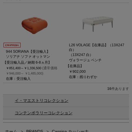
L26 VOLAGE【在庫品】（13X247
白）
944 SORIANA【受注輸入】
（13X247 白）
ソリアナ ソファ オットマン
ヴォラージュ ベンチ
【受注輸入品／納期 6-8ヵ月】
【在庫品】
(通常価格
￥851,400～
￥1,336,500
￥902,000
)
￥946,000～
￥1,485,000
在庫：残りわずか
在庫：受注輸入
16
件あります
イ・マエストリコレクション
コンテンポラリーコレクション
ホーム
>
BRANDS
>
Cassina カッシーナ