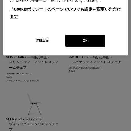
これらの利用条件に同意したものとみなされます。
MEMBRANE
OLIO
メンブレン スタッキングチェア
オリオチェア
「Cookieポリシー」のページでいつでも設定を変更いただけ
Design : RODRIGO TORRES
Design : IXC R&D
ます
IXC
IXC
詳細設定
OK
SLIM CHAIR＜一時販売中止＞
SPAGHETTI＜一時販売中止＞
スリム チェア アームレス／ア
スパゲッティ アームレスチェア
ームチェア
Design : GIANDOMENICO BELOTTI
ALIAS
Design : PEARSONLLOYD
ALIAS
アーム／アームレス／オーク脚
VLEGS IS3 stacking chair
ヴィレッグス スタッキングチェ
ア