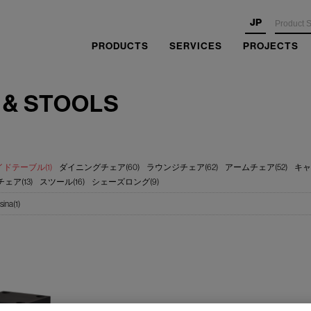
JP
PRODUCTS
SERVICES
PROJECTS
 & STOOLS
ドテーブル(1)
ダイニングチェア(60)
ラウンジチェア(62)
アームチェア(52)
キャ
ェア(13)
スツール(16)
シェーズロング(9)
sina(1)