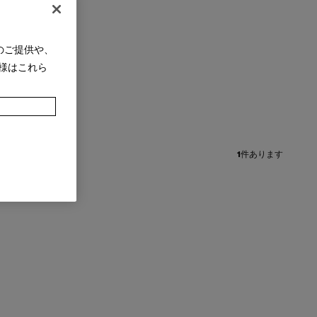
のご提供や、
様はこれら
1
件あります