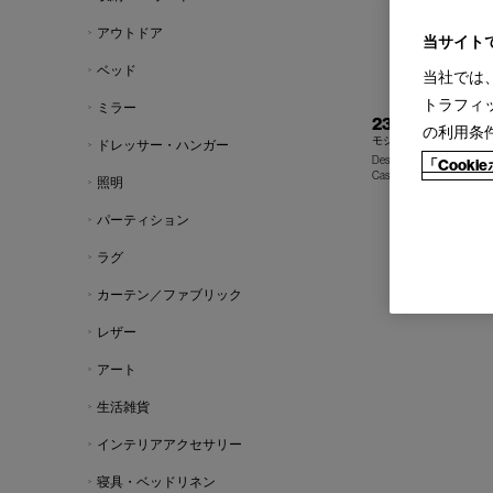
アウトドア
当サイト
ベッド
当社では
トラフィ
ミラー
230 MODULAR
の利用条
モジュラー イマジネー
ドレッサー・ハンガー
Design : VIRGIL ABLOH
「Cook
Cassina | Contemporary Co
照明
パーティション
ラグ
カーテン／ファブリック
レザー
アート
生活雑貨
インテリアアクセサリー
寝具・ベッドリネン