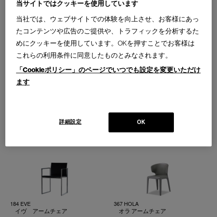
当サイトではクッキーを使用しています
051 CAPITOL COMPLEX OFFICE
133 ICO
CHAIR
イコ アームチェア
当社では、ウェブサイトでの体験を向上させ、お客様にあっ
キャピトル コンプレックス オ
Design : ORA ITO
フィス チェア アームチェア
たコンテンツや広告のご提供や、トラフィックを分析するた
Cassina | Contemporary Collection
Design : CRS CASSINA HOMMAGE Á PIERRE
めにクッキーを使用しています。OKを押すことでお客様は
JEANNERET
Cassina | Contemporary Collection
これらの利用条件に同意したものとみなされます。
「Cookieポリシー」のページでいつでも設定を変更いただけ
ます
140 COTONE
140 COTONE SLIM
詳細設定
OK
コトーネ チェア
コトーネスリム チェア
Design : RONAN & ERWAN BOUROULLEC
Design : RONAN & ERWAN BOUROULLEC
Cassina | Contemporary Collection
Cassina | Contemporary Collection
184 EVE
367 HOLA
イヴ アームチェア
オラ アームチェア