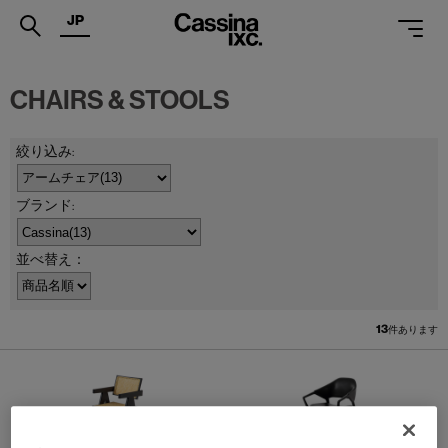
JP
.
CHAIRS & STOOLS
PRODUCTS
SERVICES
PROJECTS
MAGAZINE
並べ替え：
SUPPORT
SHOPS
13
件あります
CATALOGUES
PROFESSIONAL
ONLINE STORE
お問合せ