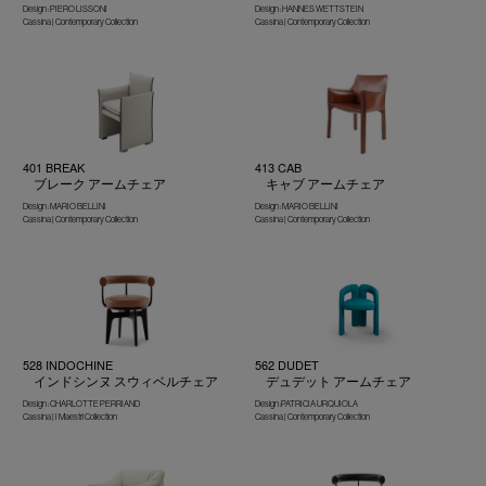
Design : PIERO LISSONI
Design : HANNES WETTSTEIN
Cassina | Contemporary Collection
Cassina | Contemporary Collection
401 BREAK
413 CAB
ブレーク アームチェア
キャブ アームチェア
Design : MARIO BELLINI
Design : MARIO BELLINI
Cassina | Contemporary Collection
Cassina | Contemporary Collection
528 INDOCHINE
562 DUDET
インドシンヌ スウィベルチェア
デュデット アームチェア
Design : CHARLOTTE PERRIAND
Design :PATRICIA URQUIOLA
Cassina | I Maestri Collection
Cassina | Contemporary Collection