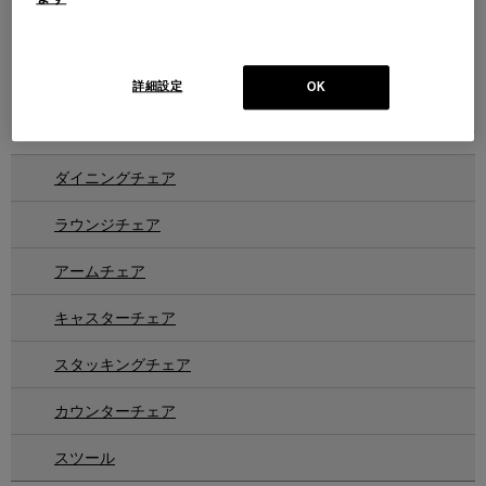
230 MODULAR IMAGINATION
モジュラー イマジネーション
スツール／サイドテーブル
Design : VIRGIL ABLOH
詳細設定
OK
Cassina | Contemporary Collection
1
件あります
ダイニングチェア
ラウンジチェア
アームチェア
キャスターチェア
スタッキングチェア
カウンターチェア
スツール