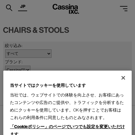
JP
.
CHAIRS & STOOLS
PRODUCTS
SERVICES
PROJECTS
MAGAZINE
並べ替え：
SUPPORT
当サイトではクッキーを使用しています
当社では、ウェブサイトでの体験を向上させ、お客様にあっ
SHOPS
1
件あります
たコンテンツや広告のご提供や、トラフィックを分析するた
めにクッキーを使用しています。OKを押すことでお客様は
CATALOGUES
これらの利用条件に同意したものとみなされます。
PROFESSIONAL
「Cookieポリシー」のページでいつでも設定を変更いただけ
ます
ONLINE STORE
お問合せ