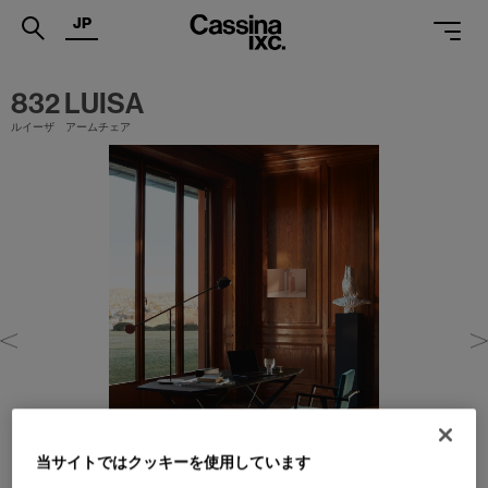
JP
.
832 LUISA
ルイーザ アームチェア
PRODUCTS
SERVICES
PROJECTS
MAGAZINE
SUPPORT
SHOPS
CATALOGUES
PROFESSIONAL
当サイトではクッキーを使用しています
ONLINE STORE
お問合せ