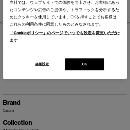
当社では、ウェブサイトでの体験を向上させ、お客様にあっ
たコンテンツや広告のご提供や、トラフィックを分析するた
めにクッキーを使用しています。OKを押すことでお客様は
これらの利用条件に同意したものとみなされます。
「Cookieポリシー」のページでいつでも設定を変更いただけ
アーム前面部の美しい「組み手継ぎ」や、ジョイントに向かって分厚く
ます
なる部分など、フランコ・アルビニならではのディテールの組み合わせ
は、カッシーナ社の高度な木工技術により実現されました。これらの特
徴的なデザインが、ルイーザチェアに不朽の歴史的価値をもたらしてい
ます。1955年にはイタリアで最も歴史と権威のあるデザイン賞である、コ
詳細設定
OK
ンパッソ・ドーロ賞を受賞するなど、数多くの賞を受賞している作品で
す。
Brand
Cassina
Collection