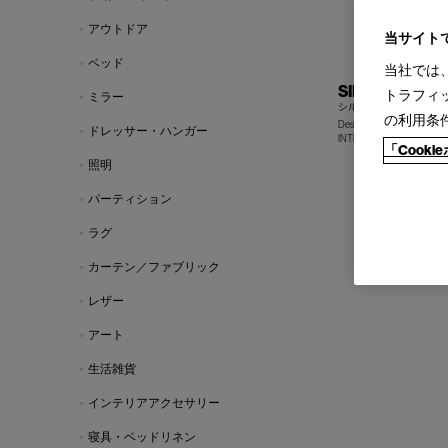
アウトドア
当サイト
ベッド
当社では
SILVER
トラフィ
ミラー
シルバー キャスタース
の利用条
Design : HADI TEHERANI
ドレッサー・ハンガー
INTERSTUHL
「Cook
照明
パーティション
ラグ
カーテン／ファブリック
レザー
アート
生活雑貨
インテリアアクセサリー
寝具・ベッドリネン