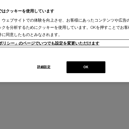
ではクッキーを使用しています
、ウェブサイトでの体験を向上させ、お客様にあったコンテンツや広告
VINTAGE IS5
ックを分析するためにクッキーを使用しています。OKを押すことでお客
ウィベルチェア
ヴィンテージ キャスタースウィベルチェア
件に同意したものとみなされます。
Design : VOLKER EYSING
+
INTERSTUHL
ieポリシー」のページでいつでも設定を変更いただけます
詳細設定
OK