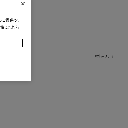
のご提供や、
様はこれら
+
2
件あります