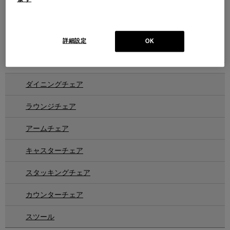
SILVER
VINTAGE IS5
シルバー キャスタースウィベル
ヴィンテージ キャスタースウィ
チェア
ベルチェア
Design : HADI TEHERANI
Design : VOLKER EYSING
詳細設定
OK
INTERSTUHL
INTERSTUHL
2
件あります
ダイニングチェア
ラウンジチェア
アームチェア
キャスターチェア
スタッキングチェア
カウンターチェア
スツール