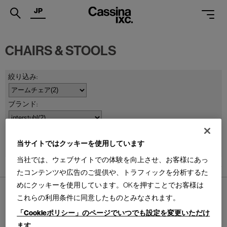
JP
.
CHAIRS & STOOLS
PRODUCTS
SERVICES
PROJECTS
MAGAZINE
並べ替え：
SUPPORT
当サイトではクッキーを使用しています
当社では、ウェブサイトでの体験を向上させ、お客様にあっ
SHOPS
2
件あります
たコンテンツや広告のご提供や、トラフィックを分析するた
めにクッキーを使用しています。OKを押すことでお客様は
CATALOGUES
これらの利用条件に同意したものとみなされます。
PROFESSIONAL
「Cookieポリシー」のページでいつでも設定を変更いただけ
ます
ONLINE STORE
お問合せ