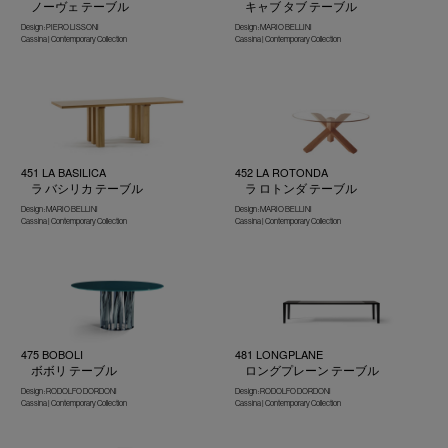
ノーヴェ テーブル
キャブ タブ テーブル
Design : PIERO LISSONI
Design : MARIO BELLINI
Cassina | Contemporary Collection
Cassina | Contemporary Collection
451 LA BASILICA
452 LA ROTONDA
ラ バシリカ テーブル
ラ ロトンダ テーブル
Design : MARIO BELLINI
Design : MARIO BELLINI
Cassina | Contemporary Collection
Cassina | Contemporary Collection
475 BOBOLI
481 LONGPLANE
ボボリ テーブル
ロングプレーン テーブル
Design : RODOLFO DORDONI
Design : RODOLFO DORDONI
Cassina | Contemporary Collection
Cassina | Contemporary Collection