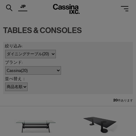
JP
.
TABLES & CONSOLES
PRODUCTS
SERVICES
PROJECTS
MAGAZINE
並べ替え：
SUPPORT
SHOPS
20
件あります
CATALOGUES
PROFESSIONAL
ONLINE STORE
お問合せ