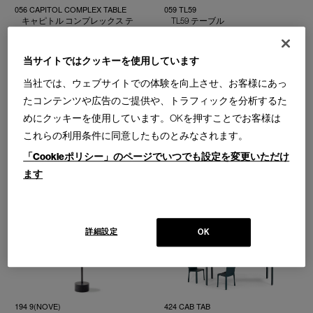
056 CAPITOL COMPLEX TABLE
059 TL59
キャピトル コンプレックス テ
TL59 テーブル
ーブル
Design : AFRA & TOBIA
Cassina | Contemporary Collection
Design : CRS CASSINA HOMMAGE Á PIERRE
JEANNERET
当サイトではクッキーを使用しています
Cassina | Contemporary Collection
当社では、ウェブサイトでの体験を向上させ、お客様にあっ
たコンテンツや広告のご提供や、トラフィックを分析するた
めにクッキーを使用しています。OKを押すことでお客様は
これらの利用条件に同意したものとみなされます。
「Cookieポリシー」のページでいつでも設定を変更いただけ
10 TABLE EN TUBE
149 TREFLO
ターブル アン テューブ テーブ
トレフロ テーブル
ます
ル／ローテーブル
Design : RONAN BOUROULLEC
Cassina | Contemporary Collection
Design : LE CORBUSIER,PIERRE
JEANNERET,CHARLOTTE PERRIAND
Cassina | I Maestri Collection
詳細設定
OK
194 9(NOVE)
424 CAB TAB