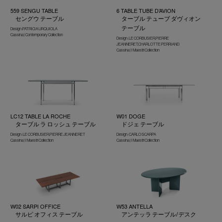
559 SENGU TABLE
6 TABLE TUBE D’AVION
セングウ テーブル
ターブル テューブ ダヴィオン
テーブル
Design :PATRICIA URQUIOLA
Cassina | Contemporary Collection
Design : LE CORBUSIER,PIERRE
JEANNERET,CHARLOTTE PERRIAND
Cassina | I Maestri Collection
LC12 TABLE LA ROCHE
W01 DOGE
ターブル ラ ロッシュ テーブル
ドジェ テーブル
Design : LE CORBUSIER,PIERRE JEANNERET
Design : CARLO SCARPA
Cassina | I Maestri Collection
Cassina | I Maestri Collection
W02 SARPI OFFICE
W53 ANTELLA
サルピ オフィス テーブル
アンテッラ テーブル/デスク