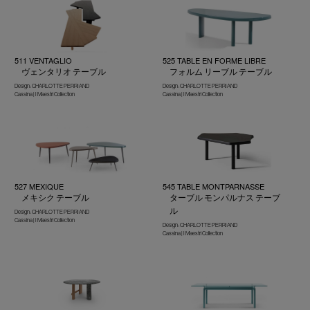
511 VENTAGLIO
525 TABLE EN FORME LIBRE
ヴェンタリオ テーブル
フォルム リーブル テーブル
Design : CHARLOTTE PERRIAND
Design : CHARLOTTE PERRIAND
Cassina | I Maestri Collection
Cassina | I Maestri Collection
527 MEXIQUE
545 TABLE MONTPARNASSE
メキシク テーブル
ターブル モンパルナス テーブ
ル
Design : CHARLOTTE PERRIAND
Cassina | I Maestri Collection
Design : CHARLOTTE PERRIAND
Cassina | I Maestri Collection