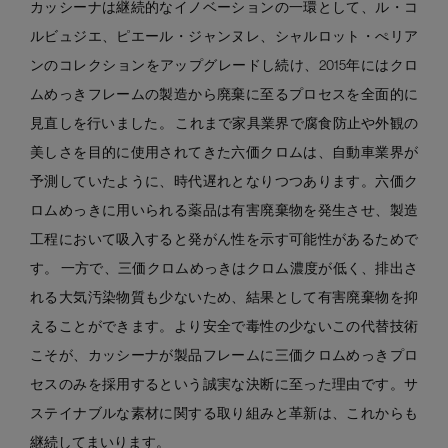
カッシーナは継続的なイノベーションの一環として、ル・コ
ルビュジエ、ピエール・ジャンヌレ、シャルロット・ぺリア
ンのコレクションをアップグレードし続け、2015年にはクロ
ムめっきフレームの製造から廃棄に至るプロセスを全面的に
見直しを行いました。 これまで家具業界で腐食防止や外観の
美しさを目的に使用されてきた六価クロムは、自動車業界が
予測していたように、時代遅れとなりつつあります。六価ク
ロムめっきに用いられる薬品は有害廃棄物を発生させ、製造
工程において吸入すると発がん性を示す可能性があるためで
す。 一方で、三価クロムめっきはクロム濃度が低く、排出さ
れる大気汚染物質も少ないため、結果として有害廃棄物を抑
えることができます。より安全で毒性の少ないこの代替技術
こそが、カッシーナが製品フレームに三価クロムめっきプロ
セスのみを採用するという誠実な決断に至った理由です。サ
ステイナブルな素材に関する取り組みと革新は、これからも
継続してまいります。