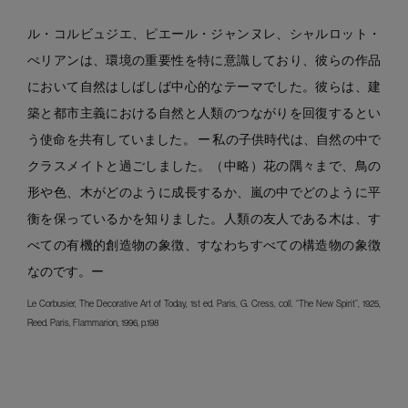
ル・コルビュジエ、ピエール・ジャンヌレ、シャルロット・
ぺリアンは、環境の重要性を特に意識しており、彼らの作品
において自然はしばしば中心的なテーマでした。彼らは、建
築と都市主義における自然と人類のつながりを回復するとい
う使命を共有していました。 ー 私の子供時代は、自然の中で
クラスメイトと過ごしました。（中略）花の隅々まで、鳥の
形や色、木がどのように成長するか、嵐の中でどのように平
衡を保っているかを知りました。人類の友人である木は、す
べての有機的創造物の象徴、すなわちすべての構造物の象徴
なのです。ー
Le Corbusier, The Decorative Art of Today, 1st ed. Paris, G. Cress, coll. “The New Spirit”, 1925,
Reed. Paris, Flammarion, 1996, p.198