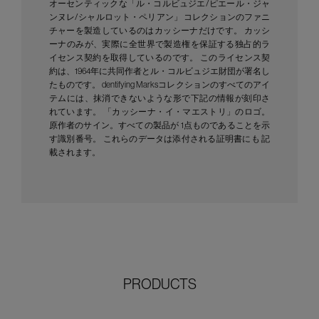
オーセンティックな「ル・コルビュジエ/ピエール・ジャ
ンヌレ/シャルロット・ペリアン」 コレクションのファニ
チャーを製造しているのはカッシーナだけです。 カッシ
ーナのみが、実際に全世界で製造権を保証する独占的ラ
イセンス契約を取得しているのです。 このライセンス契
約は、1964年に共同作者とル・コルビュジエ財団が署名し
たものです。 dentifying Marksコレクションのすべてのアイ
テムには、抹消できないような形で下記の情報が刻印さ
れています。 「カッシーナ・イ・マエストリ」のロゴ。
原作者のサイン。すべての製品が 1点ものであることを示
す識別番号。 これらのデータは添付される証明書にも 記
載されます。
PRODUCTS