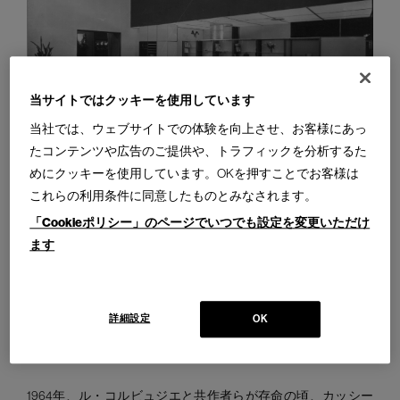
当サイトではクッキーを使用しています
当社では、ウェブサイトでの体験を向上させ、お客様にあっ
たコンテンツや広告のご提供や、トラフィックを分析するた
めにクッキーを使用しています。OKを押すことでお客様は
01. Équipement d’intérieur d’une Habitation, 1929. © FLC/ADAGP 02. Équipement d’intérieur
d’une Habitation, 1929. © FLC/ADAGP
これらの利用条件に同意したものとみなされます。
「Cookieポリシー」のページでいつでも設定を変更いただけ
ます
出会いと技術の
詳細設定
OK
魅力的なストーリー
1964年、ル・コルビュジエと共作者らが存命の頃、カッシー