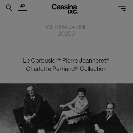
JP
.
WEB MAGAZINE
2025.9
PRODUCTS
SERVICES
PROJECTS
Le Corbusier® Pierre Jeanneret®
Charlotte Perriand® Collection
MAGAZINE
SUPPORT
SHOPS
CATALOGUES
PROFESSIONAL
ONLINE STORE
お問合せ