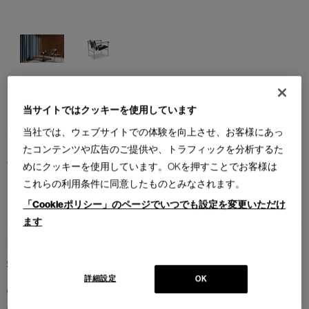
ル・コルビュジエと、彼の従兄弟のピエール・ジャンヌレ、シャルロッ
ト・ペリアンとの共同デザイン。スリングチェア、バスキュランチェア
当サイトではクッキーを使用しています
とも呼ばれます。20世紀に作られた椅子の中でマスターピースのひとつ
当社では、ウェブサイトでの体験を向上させ、お客様にあっ
に数えられる名品。「住宅は住むための機械である」というル・コルビ
ュジエの言葉は、装飾を排し機能性を追及したこの椅子に当てはまりま
たコンテンツや広告のご提供や、トラフィックを分析するた
す。背もたれが姿勢に応じて動くのが特徴で、アームはフレームに厚革
めにクッキーを使用しています。OKを押すことでお客様は
を掛けただけのシンプルな構造です。
これらの利用条件に同意したものとみなされます。
※ニューヨーク近代美術館所蔵作品
「Cookieポリシー」のページでいつでも設定を変更いただけ
ます
Brand
Cassina
詳細設定
OK
Collection