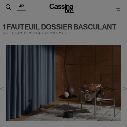
JP
.
1 FAUTEUIL DOSSIER BASCULANT
フォートゥイユ ドシエ バスキュラン スリングチェア
PRODUCTS
SERVICES
PROJECTS
MAGAZINE
SUPPORT
SHOPS
CATALOGUES
PROFESSIONAL
ONLINE STORE
お問合せ