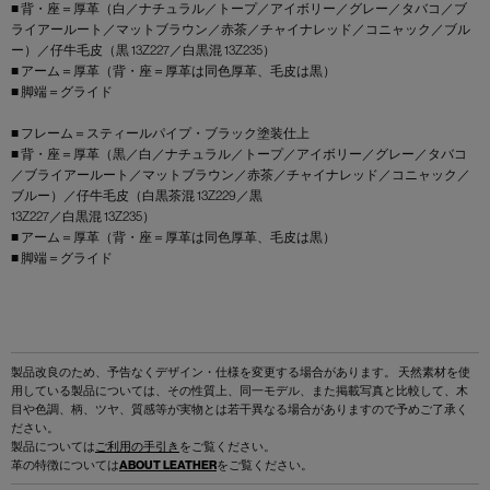
■ 背・座＝厚革（白／ナチュラル／トープ／アイボリー／グレー／タバコ／ブ
ライアールート／マットブラウン／赤茶／チャイナレッド／コニャック／ブル
ー）／仔牛毛皮（黒 13Z227／白黒混 13Z235）
■ アーム＝厚革（背・座＝厚革は同色厚革、毛皮は黒）
■ 脚端＝グライド
■ フレーム＝スティールパイプ・ブラック塗装仕上
■ 背・座＝厚革（黒／白／ナチュラル／トープ／アイボリー／グレー／タバコ
／ブライアールート／マットブラウン／赤茶／チャイナレッド／コニャック／
ブルー）／仔牛毛皮（白黒茶混 13Z229／黒
13Z227／白黒混 13Z235）
■ アーム＝厚革（背・座＝厚革は同色厚革、毛皮は黒）
■ 脚端＝グライド
製品改良のため、予告なくデザイン・仕様を変更する場合があります。 天然素材を使
用している製品については、その性質上、同一モデル、また掲載写真と比較して、木
目や色調、柄、ツヤ、質感等が実物とは若干異なる場合がありますので予めご了承く
ださい。
製品については
ご利用の手引き
をご覧ください。
革の特徴については
ABOUT LEATHER
をご覧ください。