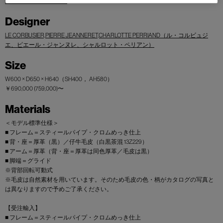
I MAESTRI COLLECTION
Designer
LE CORBUSIER,PIERRE JEANNERET,CHARLOTTE PERRIAND（ル・コルビュジ
エ、ピエール・ジャンヌレ、シャルロット・ペリアン）
Size
W600 × D650 × H640（SH400， AH580）
￥690,000 (759,000)〜
Materials
＜モデル標準仕様＞
■ フレーム＝スティールパイプ・クロムめっき仕上
■ 背・座＝厚革（黒）／仔牛毛皮（白黒茶混 13Z229）
■ アーム＝厚革（背・座＝厚革は同色厚革／毛皮は黒）
■ 脚端＝グライド
※背部回転可動式
※毛皮は自然素材を用いています。そのため毛皮の色・柄がカタログの写真と
は異なりますので予めご了承ください。
【受注輸入】
■ フレーム＝スティールパイプ・クロムめっき仕上