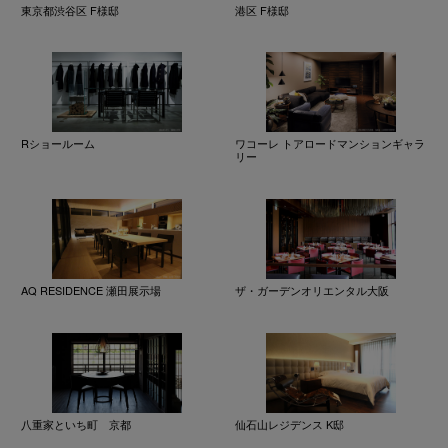
東京都渋谷区 F様邸
港区 F様邸
Rショールーム
ワコーレ トアロードマンションギャラ
リー
AQ RESIDENCE 瀬田展示場
ザ・ガーデンオリエンタル大阪
八重家といち町 京都
仙石山レジデンス K邸