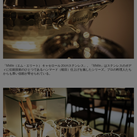
「M’elite（エム・エリート） キャセロール 20cmステンレス」。「M’elite」はステンレスのボデ
ィに伝統技術のひとつであるハンマード（槌目）仕上げを施したシリーズ。プロの料理人たち
からも厚い信頼が寄せられている。