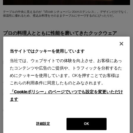
テーブルの中央に見えるのが「M’cook シチューパン 20cmステンレス」。デザインだけでなく、
保温性に優れるため、煮込み料理をそのままテーブルにサーヴするのにぴったりだ。
プロの料理人とともに性能を磨いてきたクックウェア
カッシーナ・イクスシー青山本店ではギャラリースペースオープン記念展覧会
「ARTETAVOLA（アルテタヴォラ）ー食卓の愉楽ー」の開催に伴い、アートと
当サイトではクッキーを使用しています
ともに食にまつわるさまざまなプロダクトにスポットライトを当てている。１
当社では、ウェブサイトでの体験を向上させ、お客様にあっ
階にディスプレイされたホームファニシングもそのひとつで、キッチン＆ダイ
たコンテンツや広告のご提供や、トラフィックを分析するた
ニングを彩る選りすぐりの雑貨を世界中から取り揃えている。
めにクッキーを使用しています。OKを押すことでお客様は
例えば、「MAUVIEL（ムヴィエール）」社の鍋。ここはもともとフランスのノ
これらの利用条件に同意したものとみなされます。
ルマンディ地方にある鋳造工房の多い町で、教会の鐘をつくる工房だった。そ
「Cookieポリシー」のページでいつでも設定を変更いただけ
れが、豊かな食材を求めて買い付けに訪れるシェフたちに依頼され、銅鍋をつ
ます
くり始めたのがクックウェアブランド「MAUVIEL」誕生のきっかけとなった。
ノルマンディはパリから車で４～６時間の距離にあるフランス北西部の港町を
中心とする一帯。良質なバターとリンゴが有名なほか、海・川の魚介類、豚
肉・羊肉など、食材の宝庫として知られ、ノルマンディの食材抜きにしてフラ
ンス料理は語れない、といわれるほどだ。そんな食に関心の高い地方で、
詳細設定
OK
「MAUVIEL」はシェフたちのリクエストに一つひとつ向き合いながら、その完