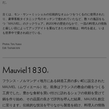
だ。
古くは、モン・サン＝ミッシェルの伝統的なオムレツをつくるのに使用された
り、豪華客船タイタニック号のキッチンで使われていたなど、数々の逸話をも
つ「MAUVIEL」のクックウェア。約200年の歴史のなかで、一流の料理人の情熱
と厳しい目によってアップデイトを重ねてきたその性能は、時代を超え、いま
も世界中で愛され続けている。
Photos: Toru Yuasa
Edit: Toshiaki Ishii
フランス・ノルマンディ地方にある鋳造工房の多い町に設立された
MAUVIEL（ムヴィエール）社。前身はフランスの教会の鐘をつくる
工房でした。豊かな食材を買い付けに訪れるシェフの依頼を受けて
鍋を作り始め、その品質の良さで評判を呼んだ結果、MAUVEIL創立
に至ります。伝統的な技法を守りながら製造を続け、料理人の情熱