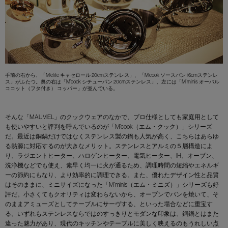
手前の右から、「M’elite キャセロール 20cmステンレス」、「M’cook ソースパン 16cmステンレ
ス」がふたつ。奥の右は「M’cook シチューパン 20cmステンレス」、左には「M’minis オーバル
ココット（フタ付き） コッパー」が並んでいる。
そんな「MAUVIEL」のクックウェアのなかで、プロ仕様としても家庭用として
も使いやすいと評判を呼んでいるのが「M’cook（エム・クック）」シリーズ
だ。最近は銅鍋だけではなくステンレス製の鍋も人気が高く、こちらはあらゆ
る熱源に対応するのが大きなメリット。ステンレスとアルミの５層構造によ
り、ラジエントヒーター、ハロゲンヒーター、電気ヒーター、IH、オーブン、
洗浄機などでも使え、素早く均一に火が通るため、調理時間の短縮やエネルギ
ーの節約にもなり、より効率的に調理できる。また、優れたデザイン性と品質
はそのままに、ミニサイズになった「M’minis（エム・ミニズ）」シリーズも好
評だ。小さくてもクオリティは変わらないから、オーブンでパンを焼いて、そ
のままアミューズとしてテーブルにサーヴする、といった場合などに重宝す
る。いずれもステンレスならではのすっきりとモダンな印象は、銅鍋とはまた
違った魅力があり、現代のキッチンやテーブルに美しく映えるのもうれしい点