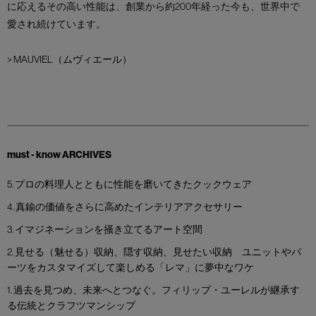
に応えるその高い性能は、創業から約200年経った今も、世界中で
愛され続けています。
>
MAUVIEL（ムヴィエール）
must - know ARCHIVES
5. プロの料理人とともに性能を磨いてきたクックウェア
4. 真鍮の価値をさらに高めたインテリアアクセサリー
3. イマジネーションを掻き立てるアート空間
2. 見せる（魅せる）収納、隠す収納、見せたい収納 ユニットやパ
ーツをカスタマイズして楽しめる「レマ」に夢中なワケ
1. 過去を見つめ、未来へとつなぐ。フィリップ・ユーレルが継承す
る伝統とクラフツマンシップ