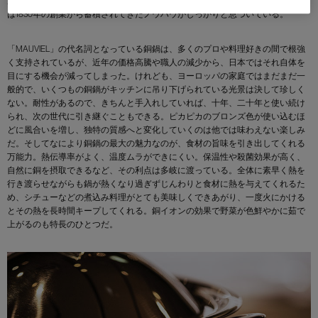
成度を高めていった。サイズから取っ手の形状などの細部に至るまで、そこに
は1830年の創業から蓄積されてきたノウハウがしっかりと息づいている。
「MAUVIEL」の代名詞となっている銅鍋は、多くのプロや料理好きの間で根強
く支持されているが、近年の価格高騰や職人の減少から、日本ではそれ自体を
目にする機会が減ってしまった。けれども、ヨーロッパの家庭ではまだまだ一
般的で、いくつもの銅鍋がキッチンに吊り下げられている光景は決して珍しく
ない。耐性があるので、きちんと手入れしていれば、十年、二十年と使い続け
られ、次の世代に引き継ぐこともできる。ピカピカのブロンズ色が使い込むほ
どに風合いを増し、独特の質感へと変化していくのは他では味わえない楽しみ
だ。そしてなにより銅鍋の最大の魅力なのが、食材の旨味を引き出してくれる
万能力。熱伝導率がよく、温度ムラができにくい。保温性や殺菌効果が高く、
自然に銅を摂取できるなど、その利点は多岐に渡っている。全体に素早く熱を
行き渡らせながらも鍋が熱くなり過ぎずじんわりと食材に熱を与えてくれるた
め、シチューなどの煮込み料理がとても美味しくできあがり、一度火にかける
とその熱を長時間キープしてくれる。銅イオンの効果で野菜が色鮮やかに茹で
上がるのも特長のひとつだ。