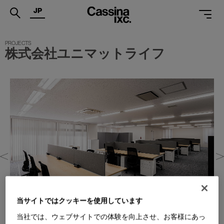
JP
.
株式会社ユニマットライフ
PRODUCTS
SERVICES
PROJECTS
MAGAZINE
SUPPORT
SHOPS
CATALOGUES
当サイトではクッキーを使用しています
PROFESSIONAL
当社では、ウェブサイトでの体験を向上させ、お客様にあっ
ONLINE STORE
お問合せ