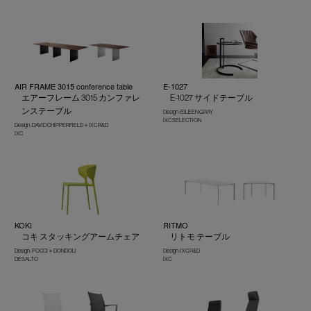
AIR FRAME 3015 conference table
E-1027
エアーフレーム 3015 カンファレ
E-1027 サイドテーブル
ンステーブル
Design : EILEEN GRAY
IXC SELECTION
Design : DAVID CHIPPERFIELD＋IXC R&D
IXC
KOKI
RITMO
コキ スタッキングアームチェア
リトモ テーブル
Design : POCCI＋DONDOLI
Design : IXC R&D
DESALTO
IXC