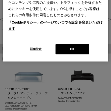
たコンテンツや広告のご提供や、トラフィックを分析するた
めにクッキーを使用しています。OKを押すことでお客様は
これらの利用条件に同意したものとみなされます。
「Cookieポリシー」のページでいつでも設定を変更いただけ
ます
東京都(2024)
PRODUCTS
詳細設定
OK
PRODUCTS
商品
10 TABLE EN TUBE
675 MARALUNGA
ターブル アン テューブ テーブ
マラルンガ ソファ
ル／ローテーブル
Design : VICO MAGISTRETTI
Cassina | I Maestri Collection
Design : LE CORBUSIER,PIERRE
JEANNERET,CHARLOTTE PERRIAND
Cassina | I Maestri Collection