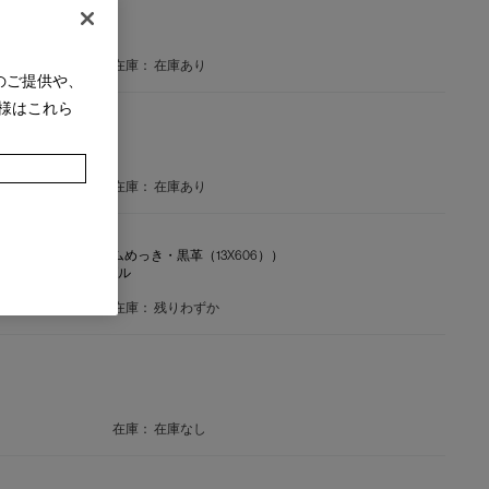
在庫：
在庫あり
のご提供や、
様はこれら
在庫：
在庫あり
CONTINU,DURABLE（クロムめっき・黒革（13X606））
ンティニュ デュラーブル
在庫：
残りわずか
在庫：
在庫なし