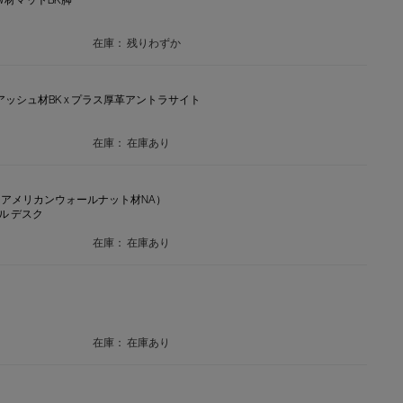
在庫：
残りわずか
様＝アッシュ材BK x プラス厚革アントラサイト
在庫：
在庫あり
 LIBRE（アメリカンウォールナット材NA）
ル デスク
在庫：
在庫あり
在庫：
在庫あり