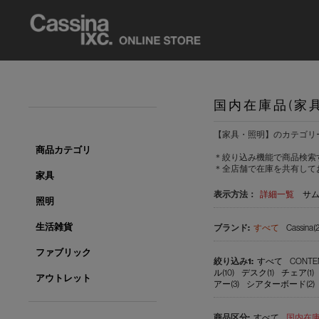
国内在庫品(家
【家具・照明】のカテゴリ
商品カテゴリ
＊絞り込み機能で商品検索
＊全店舗で在庫を共有して
家具
表示方法：
詳細一覧
サ
照明
生活雑貨
すべて
Cassina(
ファブリック
すべて
CONTE
ル(10)
デスク(1)
チェア(1)
アウトレット
アー(3)
シアターボード(2)
すべて
国内在庫品