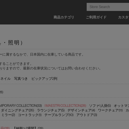
商品カテゴリ
ご利用ガイド
カスタ
具・照明）
ーに属するなかで、日本国内に在庫している商品です。
することができます。
おりますので、最新の在庫状況についてはお問い合わせください。
ムネイル
写真つき
ピックアップ2列
28)
MPORARY COLLECTION(33)
I MAESTRI COLLECTION(28)
ソファ1人掛(5)
オットマン
ダイニングチェア(26)
ラウンジチェア(5)
デザインチェア(4)
ワークチェア(11)
カ
ミラー(2)
コートラック(1)
テーブルランプ(10)
アウトドア(3)
(28)
【納期 1-2週間】(28)