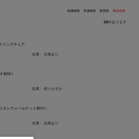
低価格順
高価格順
新着順
商品名順
28
件あります
 スリングチェア
在庫：
在庫あり
ーチ材BK）
在庫：
残りわずか
（アメリカンウォールナット材NA）
在庫：
在庫あり