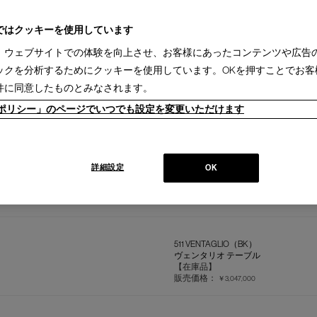
292 HILL HOUSE1
ヒルハウス1 ラダーバックチェア
ではクッキーを使用しています
【在庫品】
販売価格：
￥759,000
、ウェブサイトでの体験を向上させ、お客様にあったコンテンツや広告
ックを分析するためにクッキーを使用しています。OKを押すことでお客
件に同意したものとみなされます。
292 HILL HOUSE1
ヒルハウス1 ラダーバックチェア
ieポリシー」のページでいつでも設定を変更いただけます
【在庫品】
販売価格：
￥759,000
4 CHAISE LONGUE A REGLAGE 
詳細設定
OK
シェーズ ロング ア レグラージュ コ
【在庫品】
販売価格：
￥1,452,000
511 VENTAGLIO（BK）
ヴェンタリオ テーブル
【在庫品】
販売価格：
￥3,047,000