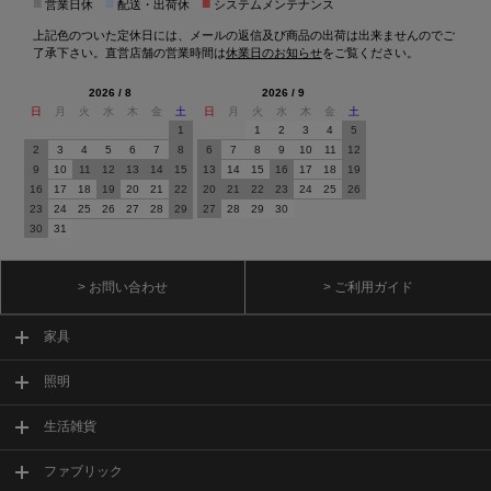
■
■
■
営業日休
配送・出荷休
システムメンテナンス
上記色のついた定休日には、メールの返信及び商品の出荷は出来ませんのでご
了承下さい。直営店舗の営業時間は
休業日のお知らせ
をご覧ください。
2026 / 8
2026 / 9
日
月
火
水
木
金
土
日
月
火
水
木
金
土
1
1
2
3
4
5
2
3
4
5
6
7
8
6
7
8
9
10
11
12
9
10
11
12
13
14
15
13
14
15
16
17
18
19
16
17
18
19
20
21
22
20
21
22
23
24
25
26
23
24
25
26
27
28
29
27
28
29
30
30
31
> お問い合わせ
> ご利用ガイド
家具
照明
生活雑貨
ファブリック