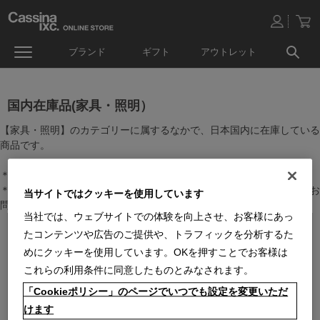
ブランド
ギフト
アウトレット
国内在庫品(家具・照明）
【家具・照明】のカテゴリーに属するなかで、日本国内に在庫している
商品です。
＊絞り込み機能で商品検索することができます。
＊全店舗で在庫を共有しておりますので、最新の在庫状況についてはお
当サイトではクッキーを使用しています
問い合わせください。
当社では、ウェブサイトでの体験を向上させ、お客様にあっ
たコンテンツや広告のご提供や、トラフィックを分析するた
めにクッキーを使用しています。OKを押すことでお客様は
これらの利用条件に同意したものとみなされます。
「Cookieポリシー」のページでいつでも設定を変更いただ
けます