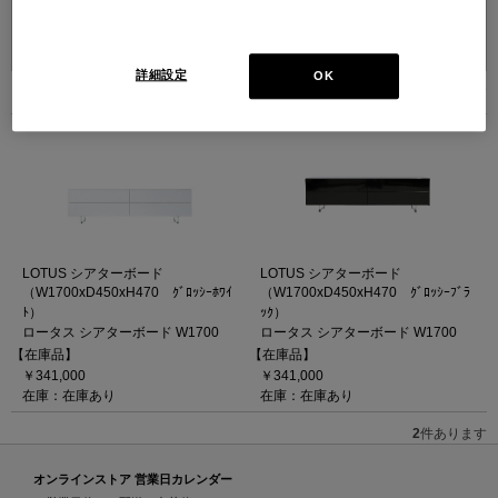
並べ替え：
詳細設定
OK
2
件あります
LOTUS シアターボード
LOTUS シアターボード
（W1700xD450xH470 ｸﾞﾛｯｼｰﾎﾜｲ
（W1700xD450xH470 ｸﾞﾛｯｼｰﾌﾞﾗ
ﾄ）
ｯｸ）
ロータス シアターボード W1700
ロータス シアターボード W1700
【在庫品】
【在庫品】
￥341,000
￥341,000
在庫：在庫あり
在庫：在庫あり
2
件あります
オンラインストア 営業日カレンダー