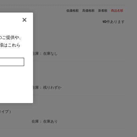
低価格順
高価格順
新着順
商品名順
10
件あります
のご提供や、
様はこれら
在庫：
在庫なし
ールナット材NA）
在庫：
残りわずか
イプ ）
在庫：
在庫あり