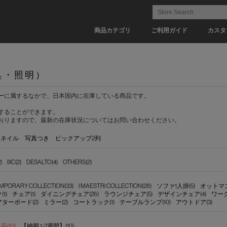
商品カテゴリ
ご利用ガイド
カスタ
具・照明）
ーに属するなかで、日本国内に在庫している商品です。
することができます。
おりますので、最新の在庫状況についてはお問い合わせください。
ムネイル
写真つき
ピックアップ2列
)
IXC(2)
DESALTO(4)
OTHERS(2)
MPORARY COLLECTION(33)
I MAESTRI COLLECTION(28)
ソファ1人掛(5)
オットマン
1)
チェア(1)
ダイニングチェア(26)
ラウンジチェア(5)
デザインチェア(4)
ワーク
ターボード(2)
ミラー(2)
コートラック(1)
テーブルランプ(10)
アウトドア(3)
(10)
【納期 1-2週間】(10)