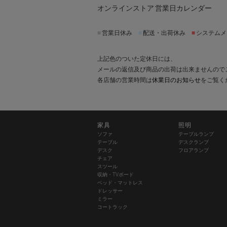
オンラインストア 営業日カレンダー
■
営業日休み
■
配送・出荷休み
■
システムメ
上記色のついた定休日には、
メールの返信及び商品の出荷は出来ませんので
各店舗の営業時間は
休業日のお知らせ
をご覧く
家具
照明
ソファ
テーブルランプ
テーブル
デスクランプ
デスク
フロアランプ
チェア
スツール
収納・TVボード
ベッド・マットレス
ドレッサー
ミラー
コートラック