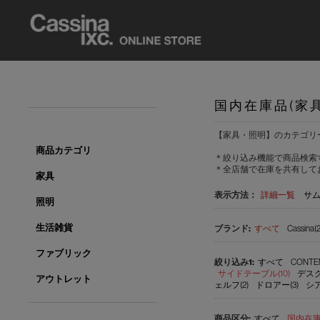
国内在庫品(家
【家具・照明】のカテゴリ
商品カテゴリ
＊絞り込み機能で商品検索
＊全店舗で在庫を共有して
家具
表示方法：
詳細一覧
サ
照明
生活雑貨
すべて
Cassina(2
ファブリック
すべて
CONTE
サイドテーブル(10)
デスク(
アウトレット
ェルフ(2)
ドロアー(3)
シア
すべて
国内在庫品