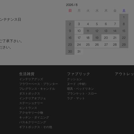
2026 / 8
日
月
火
水
木
金
土
1
ンテナンス日
2
3
4
5
6
7
8
9
10
11
12
13
14
15
16
17
18
19
20
21
22
ご了承下さい。
23
24
25
26
27
28
29
ださい。
30
31
生活雑貨
ファブリック
アウトレ
インテリアグッズ
クッション
フラワーベース・プランター
ヌード（中材）
フレグランス・キャンドル
寝具・ベッドリネン
ダストボックス
ブランケット・スロー
インテリアオブジェ
ラグ・マット
ステーショナリー
エントランス
アクセサリー小物
キッチン・ダイニング
バス＆クリーニング
ギフトボックス・その他