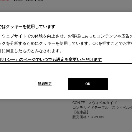
ではクッキーを使用しています
、ウェブサイトでの体験を向上させ、お客様にあったコンテンツや広告
834 CICOGNINO（アッシュ材BK）
チッコニーニョ サイドテーブル
ックを分析するためにクッキーを使用しています。OKを押すことでお客
【在庫品】
件に同意したものとみなされます。
販売価格：
￥352,000
ieポリシー」のページでいつでも設定を変更いただけます
834 CICOGNINO（アメリカンウォ
チッコニーニョ サイドテーブル
【在庫品】
詳細設定
販売価格：
OK
￥385,000
CON-TE スウィベルタイプ
コンテ サイドテーブル（スウィベルタ
【在庫品】
販売価格：
￥224,400