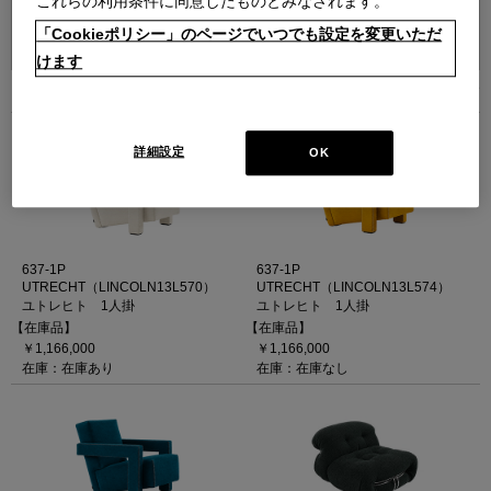
これらの利用条件に同意したものとみなされます。
並べ替え：
「Cookieポリシー」のページでいつでも設定を変更いただ
けます
5
件あります
詳細設定
OK
637-1P
637-1P
UTRECHT（LINCOLN13L570）
UTRECHT（LINCOLN13L574）
ユトレヒト 1人掛
ユトレヒト 1人掛
【在庫品】
【在庫品】
￥1,166,000
￥1,166,000
在庫：在庫あり
在庫：在庫なし