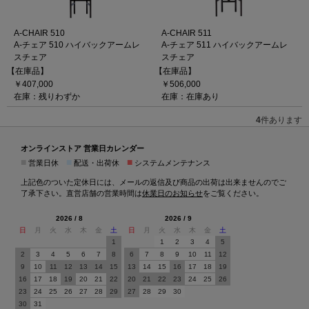
A-CHAIR 510
A-CHAIR 511
A-チェア 510 ハイバックアームレ
A-チェア 511 ハイバックアームレ
スチェア
スチェア
【在庫品】
【在庫品】
￥407,000
￥506,000
在庫：残りわずか
在庫：在庫あり
4
件あります
オンラインストア 営業日カレンダー
■
■
■
営業日休
配送・出荷休
システムメンテナンス
上記色のついた定休日には、メールの返信及び商品の出荷は出来ませんのでご
了承下さい。直営店舗の営業時間は
休業日のお知らせ
をご覧ください。
2026 / 8
2026 / 9
日
月
火
水
木
金
土
日
月
火
水
木
金
土
1
1
2
3
4
5
2
3
4
5
6
7
8
6
7
8
9
10
11
12
9
10
11
12
13
14
15
13
14
15
16
17
18
19
16
17
18
19
20
21
22
20
21
22
23
24
25
26
23
24
25
26
27
28
29
27
28
29
30
30
31